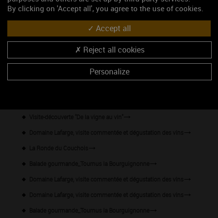
By clicking on 'Accept all', you agree to the use of cookies.
46.5618160, 4.9119529
Accept all
S'y rendre
Reject all cookies
Les événements du mois
Personalize
Visites et dégustation au Domaine William Fèvre
Concerts d'été
Visite-découverte "De la vigne au vin"
Domaine Lafarge, visite commentée et dégustation des vins
La Ronde du Couchois
Balade gourmande_Tournus la Bourguignonne
Domaine Lafarge, visite commentée et dégustation des vins
Domaine Lafarge, visite commentée et dégustation des vins
Balade gourmande_Tournus la Bourguignonne