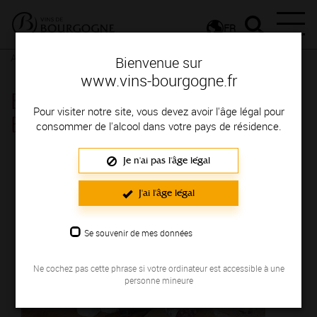
FR
Actualités
Agenda
Rendez-vous
Bienvenue sur
www.vins-bourgogne.fr
Balade gourmande_Tournus la
Pour visiter notre site, vous devez avoir l'âge légal pour
Bourguignonne - Tournus
consommer de l'alcool dans votre pays de résidence.
Je n'ai pas l'âge légal
Le 31 août 2024
J'ai l'âge légal
Se souvenir de mes données
Ne cochez pas cette phrase si votre ordinateur est accessible à une
personne mineure