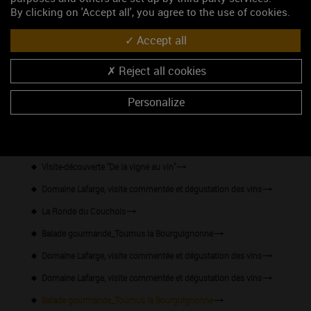
By clicking on 'Accept all', you agree to the use of cookies.
46.5618160, 4.9119529
Accept all
S'y rendre
Reject all cookies
Les événements du mois
Personalize
Visites et dégustation au Domaine William Fèvre
Concerts d'été
Visite-découverte "De la vigne au vin"
Domaine Lafarge, visite commentée et dégustation des vins
La Ronde du Couchois
Balade gourmande_Tournus la Bourguignonne
Domaine Lafarge, visite commentée et dégustation des vins
Domaine Lafarge, visite commentée et dégustation des vins
Balade gourmande_Tournus la Bourguignonne