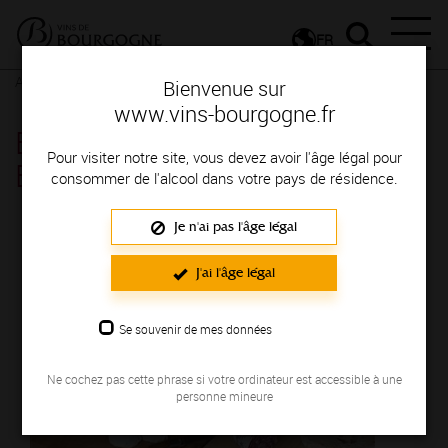
FR
Actualités
Agenda
Rendez-vous
Bienvenue sur
www.vins-bourgogne.fr
Balade gourmande_Tournus la
Pour visiter notre site, vous devez avoir l'âge légal pour
Bourguignonne - Tournus
consommer de l'alcool dans votre pays de résidence.
Je n'ai pas l'âge légal
Le 17 août 2024
J'ai l'âge légal
Se souvenir de mes données
Ne cochez pas cette phrase si votre ordinateur est accessible à une
personne mineure