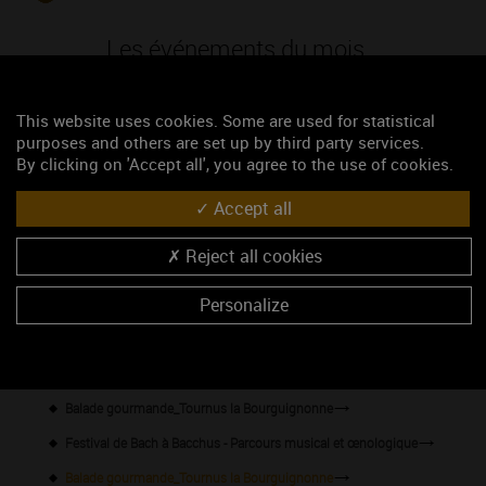
Les événements du mois
Climats et saveurs du Domaine de la Cozanne
This website uses cookies. Some are used for statistical
Climats : le 5ème élément ?
purposes and others are set up by third party services.
By clicking on 'Accept all', you agree to the use of cookies.
12 regards sur les Climats
Visites et dégustation au Domaine William Fèvre
Accept all
Domaine Lafarge, visite commentée et dégustation des vins
Reject all cookies
Les 20 ans du Festival du Chablisien
Personalize
Dégustation découverte
Concerts d'été
Portes Ouvertes & Pique nique
Balade gourmande_Tournus la Bourguignonne
Festival de Bach à Bacchus - Parcours musical et œnologique
Balade gourmande_Tournus la Bourguignonne