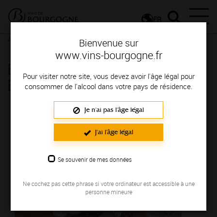
FR
Actualités
Agenda
Rendez-vous
Bienvenue sur
www.vins-bourgogne.fr
Balade gourmande_Tournus la
Pour visiter notre site, vous devez avoir l'âge légal pour
Bourguignonne - Tournus
consommer de l'alcool dans votre pays de résidence.
Je n'ai pas l'âge légal
Le 06 juillet 2024
J'ai l'âge légal
Se souvenir de mes données
Ne cochez pas cette phrase si votre ordinateur est accessible à une
personne mineure