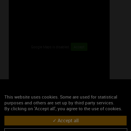
Google Maps is disabled.
Accept
This website uses cookies. Some are used for statistical
47.0219227, 4.8333716
purposes and others are set up by third party services.
By clicking on 'Accept all', you agree to the use of cookies.
S'y rendre
Accept all
Les événements du mois