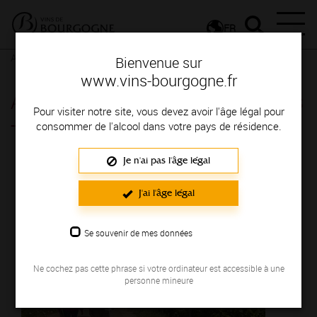
FR
Actualités
Agenda
Rendez-vous
Bienvenue sur
www.vins-bourgogne.fr
Année-anniversaire des Climats
Pour visiter notre site, vous devez avoir l'âge légal pour
- Beaune
consommer de l'alcool dans votre pays de résidence.
Je n'ai pas l'âge légal
Du 01 janvier au 31 décembre 2025
J'ai l'âge légal
Se souvenir de mes données
Ne cochez pas cette phrase si votre ordinateur est accessible à une
personne mineure