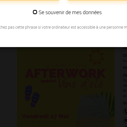
s Grands Crus
… nous vous invitons à partager la passion des
Se souvenir de mes données
hez pas cette phrase si votre ordinateur est accessible à une personne 
Le 27 mai
Ho
Où
Au
Pr
De
fr
dé
Et
ac
Co