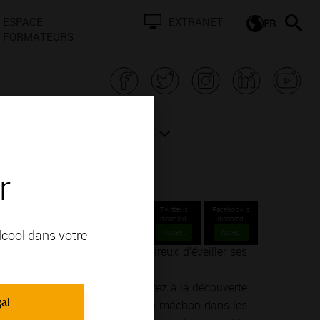
ESPACE
EXTRANET
FR
FORMATEURS
N BOURGOGNE
ACTUALITÉS
r
Twitter is
Facebook is
disabled.
disabled.
alcool dans votre
Accept
Accept
nné ou un simple amateur désireux d’éveiller ses
ie de la vinification.
endre, goûter, ressentir… Partez à la découverte
gal
un concert dans un cellier, d’un mâchon dans les