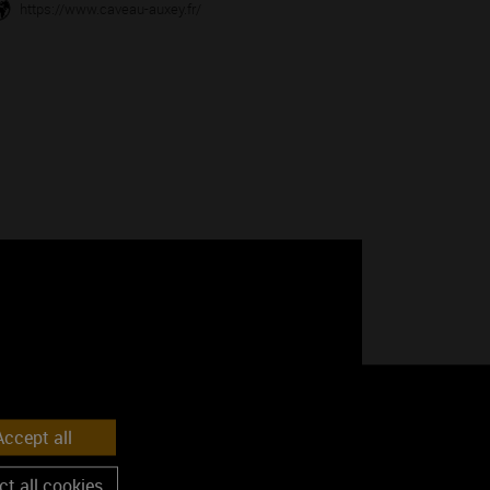
https://www.caveau-auxey.fr/
Google Maps is disabled.
Accept
ccept all
t all cookies