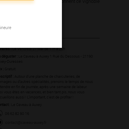
 hommes et des femmes qui façonnent ce vignoble
mineure
 2022
raires :
Le Vendredi 27 Mai de 17h à 22h
 déguster :
Le Caveau à Auxey 1 Rue du Dessous - 21190
xey-Duresses
ix :
Gratuit
scriptif :
Autour d’une planche de charcuteries, de
omages ou d’autres spécialités, prenons le temps de nous
tendre en fin de journée, après une semaine de labeur.
 si vous êtes en vacances, et bien tant pis, nous vous
cueillons aussi ! L’important, c’est de profiter !
ntact :
Le Caveau à Auxey
06 62 82 90 16
contact@caveau-auxey.fr