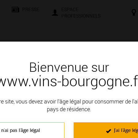
PRESSE
ESPACE
PROFESSIONNELS
& SAVOIR-FAIRE
CONSEILS ET DÉGUSTATION
VISITES E
Bienvenue sur
www.vins-bourgogne.f
'été - Auxey-Duresses
re site, vous devez avoir l'âge légal pour consommer de l'
encontres, d’échanges et de culture. Que vous soyez un passio
pays de résidence.
le et une façons de vous initier aux secrets de la terre et à la mag
t négociants vous attendent pour des moments conviviaux. Compr
 n'ai pas l'âge légal
J'ai l'âge lé
d’une dégustation en cave, d’une randonnée dans le vignoble, d’