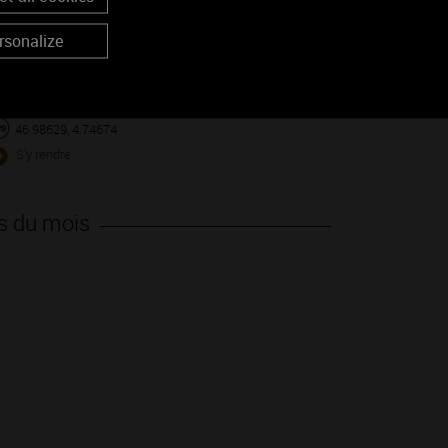
rsonalize
46.98629, 4.74674
S'y rendre
s du mois