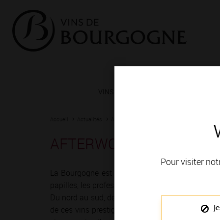
VINS ET TERROIRS
VIGNERONS 
Accueil
Actualités
Agenda
Rendez-vous
AFTERWORK Spécial Vins d
Pour visiter not
La Bourgogne est depuis toujours une terre de r
papilles, les professionnels du vin ont imaginé mil
Du nord au sud, de Chablis à Mâcon, vignerons e
Je
de ces vins prestigieux et généreux ! Le temps 