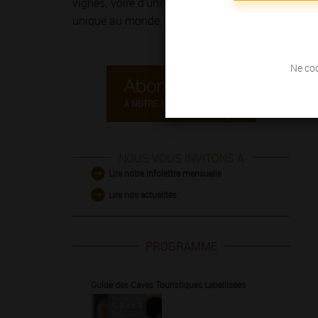
vignes, voire d’une course à pied sur
la Route de
unique au monde.
Ne coc
NOUS VOUS INVITONS À
Lire notre infolettre mensuelle
Lire nos actualités
PROGRAMME
Guide des Caves Touristiques Labellisées