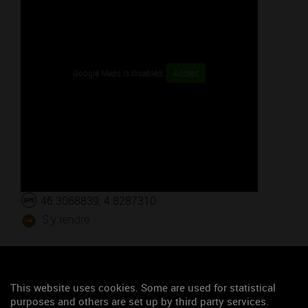
Google Maps is disabled.
Accept
46.3068839, 4.8287310
S'y rendre
Les événements du mois
This website uses cookies. Some are used for statistical
Afterwork "Rencontrez-vins"
purposes and others are set up by third party services.
Chapitre de la Cousinerie de Bourgogne