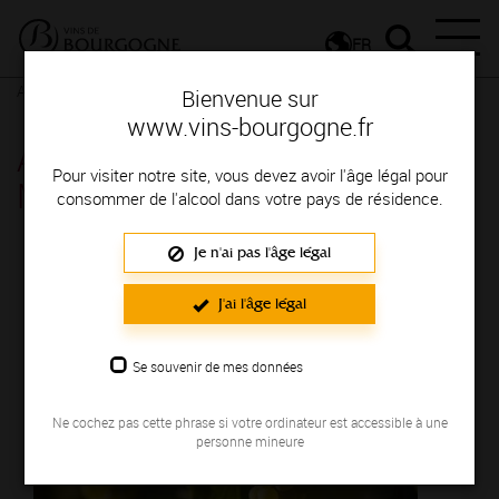
FR
Actualités
Agenda
Rendez-vous
Bienvenue sur
www.vins-bourgogne.fr
Afterwork Chardonnay day -
Pour visiter notre site, vous devez avoir l'âge légal pour
Macon
consommer de l'alcool dans votre pays de résidence.
Je n'ai pas l'âge légal
Le 23 mai 2024
J'ai l'âge légal
Se souvenir de mes données
Ne cochez pas cette phrase si votre ordinateur est accessible à une
personne mineure