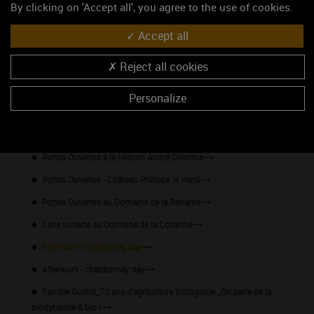
By clicking on 'Accept all', you agree to the use of cookies.
Portes Ouvertes à la Maison Chanzy
Accept all
Portes ouvertes au Domaine Boussard
Reject all cookies
Chardonnay day !
Ronde des Caves 2024
Personalize
Soirée concerts au Domaine du Clos du Roi
Fête du Domaine Clotilde Davenne
Portes Ouvertes à la Maison André Delorme
Portes Ouvertes - Château Philippe le Hardi
Portes Ouvertes au Domaine de la Renarde
Cave ouverte au Domaine de la Cozanne
Afterwork Chardonnay day
Afterwork - chardonnay day
Famille Guillot_70 ans d'agriculture biologique _On parle de la
biodynamie & bio !