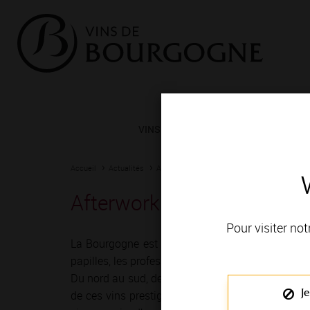
VINS ET TERROIRS
VIGNERONS 
Accueil
Actualités
Agenda
Rendez-vous
Afterwork - chardonnay da
Pour visiter not
La Bourgogne est depuis toujours une terre de r
papilles, les professionnels du vin ont imaginé mil
Du nord au sud, de Chablis à Mâcon, vignerons e
Je
de ces vins prestigieux et généreux ! Le temps 