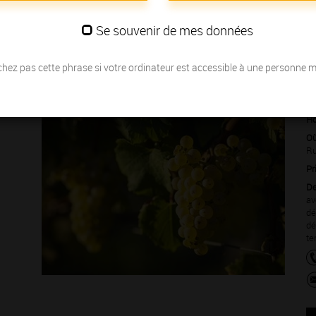
s Grands Crus
… nous vous invitons à partager la passion des
Se souvenir de mes données
hez pas cette phrase si votre ordinateur est accessible à une personne 
Le 23 mai
Ho
Où
Ru
Pr
De
av
dé
dé
te