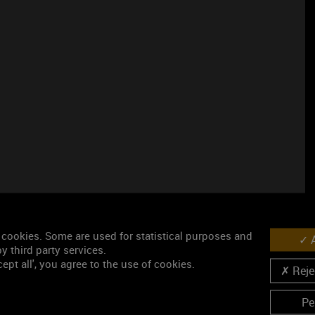
 cookies. Some are used for statistical purposes and
A
y third party services.
ept all', you agree to the use of cookies.
Rejec
Pe
Les événement