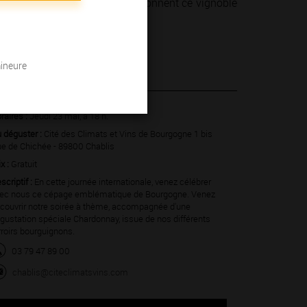
 hommes et des femmes qui façonnent ce vignoble
mineure
 2024
raires :
Jeudi 23 mai, à 18 h.
 déguster :
Cité des Climats et Vins de Bourgogne 1 bis
e de Chichée - 89800 Chablis
ix :
Gratuit
scriptif :
En cette journée internationale, venez célébrer
ec nous ce cépage emblématique de Bourgogne. Venez
couvrir notre soirée à thème, accompagnée d'une
gustation spéciale Chardonnay, issue de nos différents
rroirs bourguignons.
03 79 47 89 00
chablis@citeclimatsvins.com