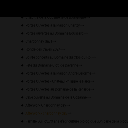
Afterwork "Rencontrez-vins"
Chapitre de la Cousinerie de Bourgogne
Portes Ouvertes à la Maison Chanzy
Portes ouvertes au Domaine Boussard
Chardonnay day !
Ronde des Caves 2024
Soirée concerts au Domaine du Clos du Roi
Fête du Domaine Clotilde Davenne
Portes Ouvertes à la Maison André Delorme
Portes Ouvertes - Château Philippe le Hardi
Portes Ouvertes au Domaine de la Renarde
Cave ouverte au Domaine de la Cozanne
Afterwork Chardonnay day
Afterwork - chardonnay day
Famille Guillot_70 ans d'agriculture biologique _On parle de la biod