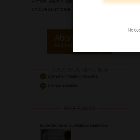
vignes, voire d’une course à pied sur
la Route de
unique au monde.
Ne coc
NOUS VOUS INVITONS À
Lire notre infolettre mensuelle
Lire nos actualités
PROGRAMME
Guide des Caves Touristiques Labellisées