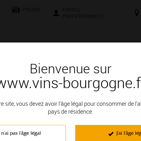
PRESSE
ESPACE
PROFESSIONNELS
& SAVOIR-FAIRE
CONSEILS ET DÉGUSTATION
VISITES E
Bienvenue sur
www.vins-bourgogne.f
y - Chablis
re site, vous devez avoir l'âge légal pour consommer de l'
encontres, d’échanges et de culture. Que vous soyez un passio
pays de résidence.
le et une façons de vous initier aux secrets de la terre et à la mag
t négociants vous attendent pour des moments conviviaux. Compr
 n'ai pas l'âge légal
J'ai l'âge lé
d’une dégustation en cave, d’une randonnée dans le vignoble, d’