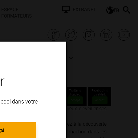
ESPACE
EXTRANET
FR
FORMATEURS
N BOURGOGNE
ACTUALITÉS
r
Twitter is
Facebook is
disabled.
disabled.
alcool dans votre
Accept
Accept
nné ou un simple amateur désireux d’éveiller ses
ie de la vinification.
endre, goûter, ressentir… Partez à la découverte
gal
un concert dans un cellier, d’un mâchon dans les