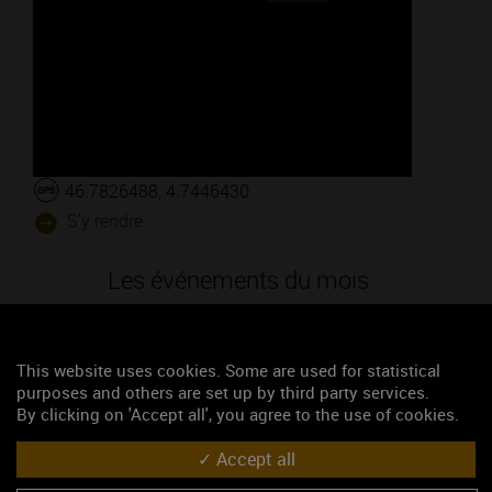
46.7826488, 4.7446430
S'y rendre
Les événements du mois
Année-anniversaire des Climats
Les formules dégustations
This website uses cookies. Some are used for statistical
purposes and others are set up by third party services.
Visite et pique-nique dans les vignes - Vitteaut-Alberti
By clicking on 'Accept all', you agree to the use of cookies.
31e Marché aux Vins
Accept all
Marche gourmande