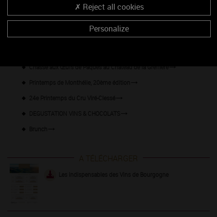
Cave de Lugny
Reject all cookies
31e Marché aux Vins
Personalize
Arts et vins : quand la dégustation rencontre l'art
Les Vinéales
Chasse aux Œufs de Pâques au Château de la Greffière
Printemps de Monthélie, 20ème édition
24e Printemps du Cru Viré-Clessé
DEGUSTATION VINS & CHOCOLATS
Brunch
A TÉLÉCHARGER
Les indispensables des Vins de Bourgogne