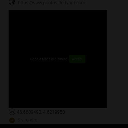
https://www.pontus-de-tyard.com
Google Maps is disabled.
Accept
46.6609490, 4.6219950
S'y rendre