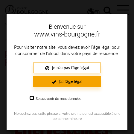
FR
Actualités
Agenda
Rendez-vous
Bienvenue sur
www.vins-bourgogne.fr
11è journées biodiversité et
Pour visiter notre site, vous devez avoir l'âge légal pour
patrimoine viticole - Bissy-Sur-
consommer de l'alcool dans votre pays de résidence.
Fley
Je n'ai pas l'âge légal
Du 17 juin au 18 juin 2022
J'ai l'âge légal
Se souvenir de mes données
Ne cochez pas cette phrase si votre ordinateur est accessible à une
personne mineure