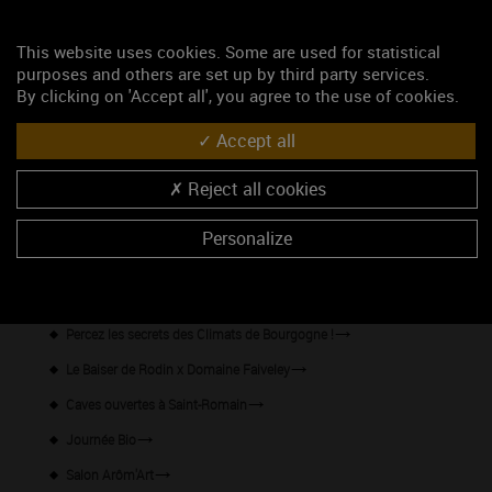
Les événements du mois
This website uses cookies. Some are used for statistical
purposes and others are set up by third party services.
Wine Tour en Mâconnais - Départ de Mâcon
By clicking on 'Accept all', you agree to the use of cookies.
Afterworks à la Maison Jean Loron
Accept all
Les Jeudis Vignobles & Découvertes au Hameau
Jeudis Vignobles & Découvertes - Les Apéritifs Flottants
Reject all cookies
Les jeudis Vignobles & Découvertes : Pique-nique à côté des
Personalize
vignes
Les Jeudis Vignobles & Découvertes au Domaine Clos Saint-
Jean
Percez les secrets des Climats de Bourgogne !
Le Baiser de Rodin x Domaine Faiveley
Caves ouvertes à Saint-Romain
Journée Bio
Salon Arôm'Art