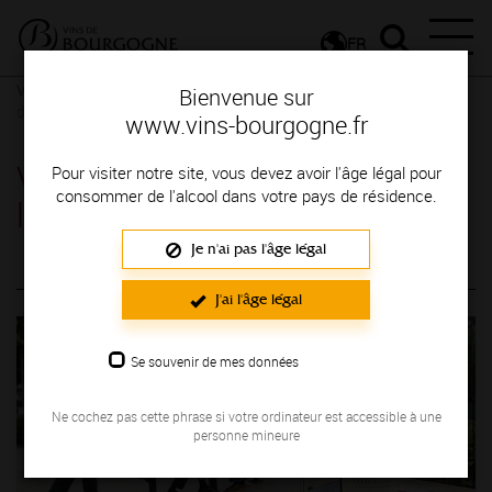
FR
Vins et Terroirs
Nos AOC décodées
Vins de Bourgogne :
Bienvenue sur
décodez les AOC
www.vins-bourgogne.fr
Vins de Bourgogne : décodez
Pour visiter notre site, vous devez avoir l'âge légal pour
consommer de l'alcool dans votre pays de résidence.
les AOC
Je n'ai pas l'âge légal
Décodez les AOC en images
J'ai l'âge légal
Se souvenir de mes données
Ne cochez pas cette phrase si votre ordinateur est accessible à une
personne mineure