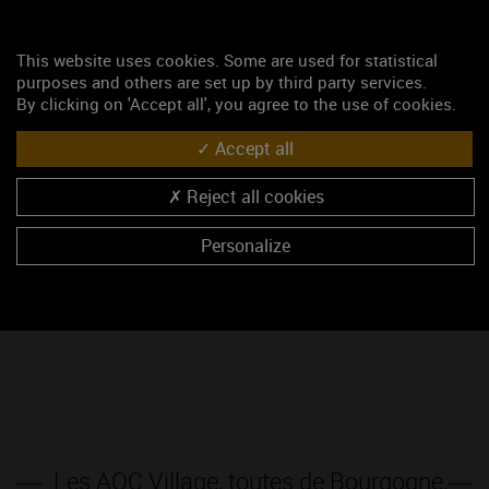
This website uses cookies. Some are used for statistical
purposes and others are set up by third party services.
Bourgogne Aligoté
,
Mâcon Villages
,
Coteaux Bourguignons
,
By clicking on 'Accept all', you agree to the use of cookies.
Crémant de Bourgogne
… voici quelques-unes des 7
appellations Régionales produites sur l’ensemble du
Accept all
vignoble de Bourgogne.
Reject all cookies
Ces vins sont une excellente porte d’entrée dans l’univers
des vins de Bourgogne. N’hésitez pas à les apprécier entre
Personalize
amis !
> Toutes les appellations Régionales
Les AOC Village, toutes de Bourgogne,