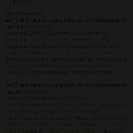
Cru
et
Corton
.
Pour en savoir plus :
Les 13 dénominations géographiques complémentaires de
l’appellation
Bourgogne
:
Bourgogne Chitry
/
Bourgogne Côte Chalonnaise
/
Bourgogne Côtes d’Auxerre
/
Bourgogne Côte d’Or
/
Bourgogne Côtes du Couchois
/
Bourgogne Côte Saint-
Jacques
/
Bourgogne Coulanges-la-Vineuse
/
Bourgogne
Épineuil
/
Bourgogne Hautes Côtes de Beaune
/
Bourgogne
Hautes Côtes de Nuits
/
Bourgogne La Chapelle Notre-
Dame
/
Bourgogne Montrecul
/
Bourgogne Tonnerre
.
Les 27 dénominations géographiques complémentaires de
l’appellation
Mâcon
:
Mâcon Azé
/
Mâcon Bray
/
Mâcon Burgy
/
Mâcon Bussières
/
Mâcon Chaintré
/
Mâcon Chardonnay
/
Mâcon Charnay-Lès-Mâcon
/
Mâcon Cruzille
/
Mâcon Davayé
/
Mâcon Fuissé
/
Mâcon Igé
/
Mâcon Lugny
/
Mâcon Loché
/
Mâcon Mancey
/
Mâcon Milly-Lamartine
/
Mâcon Montbellet
/
Mâcon Péronne
/
Mâcon Pierreclos
/