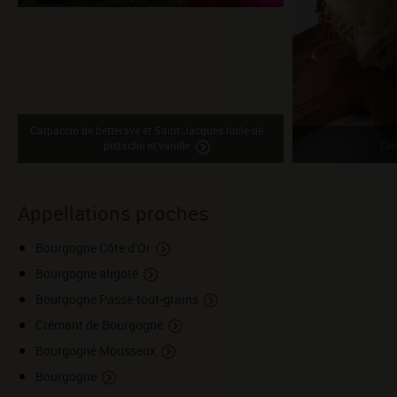
Carpaccio de betterave et Saint Jacques huile de
pistache et vanille
Cro
Appellations proches
Bourgogne Côte d’Or
Bourgogne aligoté
Bourgogne Passe-tout-grains
Crémant de Bourgogne
Bourgogne Mousseux
Bourgogne