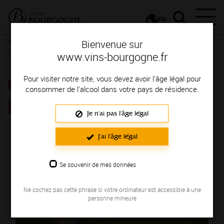
FR
Vins et Terroirs
La Bourgogne et ses Appellations
La
Bienvenue sur
Bourgogne, une localisation privilégiée
www.vins-bourgogne.fr
COTEAUX
Pour visiter notre site, vous devez avoir l'âge légal pour
consommer de l'alcool dans votre pays de résidence.
BOURGUIGNONS
Je n'ai pas l'âge légal
J'ai l'âge légal
Se souvenir de mes données
Ne cochez pas cette phrase si votre ordinateur est accessible à une
personne mineure