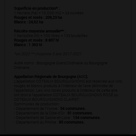
Superficie en production* :
1 hectare (ha) = 10 000 m2 = 24 ouvrées
Rouges et rosés : 209,23 ha
Blancs : 24,62 ha
Récolte moyenne annuelle** :
1 hectolitre (hl) = 100 litres = 133 bouteilles
Rouges et rosés : 8 807 hl
Blancs : 1 363 hl
*en 2022 ** moyenne 5 ans 2017-2021
Autre noms : Bourgogne Grand Ordinaire ou Bourgogne
Ordinaire.
Appellation Régionale de Bourgogne (
AOC
).
L’appellation COTEAUX BOURGUIGNONS est réservée aux vins
rouges et blancs produits à l’intérieur de l’aire délimitée de
l’appellation. Les vins rosés produits à l’intérieur de cette aire
ont droit à l’appellation COTEAUX BOURGUIGNONS ROSÉ ou
COTEAUX BOURGUIGNONS CLAIRET.
Communes de production :
- Département de l’Yonne :
54 communes.
- Département de la Côte-d’Or :
91 communes.
- Département de Saône-et-Loire :
154 communes.
- Département du Rhône :
85 communes.