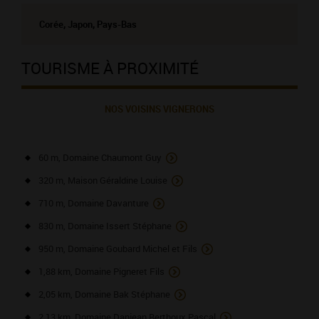
Corée, Japon, Pays-Bas
TOURISME À PROXIMITÉ
NOS VOISINS VIGNERONS
60 m, Domaine Chaumont Guy
320 m, Maison Géraldine Louise
710 m, Domaine Davanture
830 m, Domaine Issert Stéphane
950 m, Domaine Goubard Michel et Fils
1,88 km, Domaine Pigneret Fils
2,05 km, Domaine Bak Stéphane
2,13 km, Domaine Danjean Berthoux Pascal