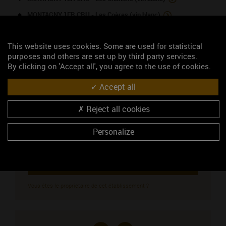
MONTAGNY 1ER CRU - Les Coères (vin blanc)
NOUS CONTACTER
This website uses cookies. Some are used for statistical
purposes and others are set up by third party services.
By clicking on 'Accept all', you agree to the use of cookies.
Domaine Lagarde
Accept all
Viticulteur
2, rue du Prieuré
Reject all cookies
71390 SAINT-DESERT
Madame Lagarde Lucile
Personalize
06 26 53 19 23
https://www.domaine-lagarde.fr
CONTACTEZ CE PROFESSIONNEL
Vous êtes le propriétaire de cet établissement ?