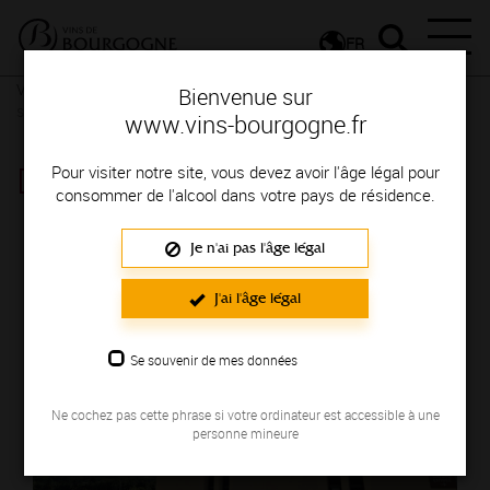
FR
Vignerons & Savoir-faire
Femmes et hommes passionnés
Des
Bienvenue sur
signatures de renom
www.vins-bourgogne.fr
DOMAINE LAGARDE
Pour visiter notre site, vous devez avoir l'âge légal pour
consommer de l'alcool dans votre pays de résidence.
Région de production : COTE CHALONNAISE
Je n'ai pas l'âge légal
J'ai l'âge légal
Se souvenir de mes données
Ne cochez pas cette phrase si votre ordinateur est accessible à une
personne mineure