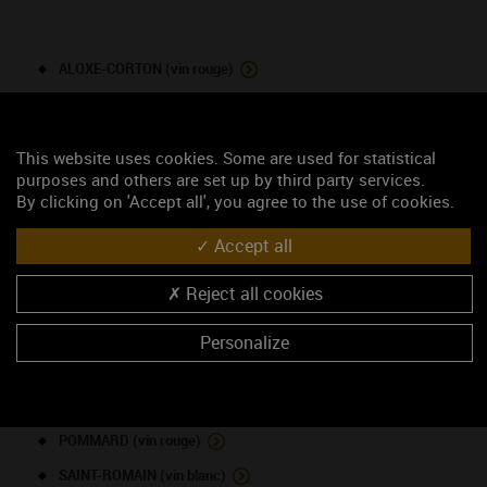
ALOXE-CORTON (vin rouge)
BEAUNE 1ER CRU - Le Bas desTeurons (vin rouge)
BEAUNE 1ER CRU - Les Montrevenots (vin rouge)
This website uses cookies. Some are used for statistical
BOURGOGNE (vin rouge)
purposes and others are set up by third party services.
By clicking on 'Accept all', you agree to the use of cookies.
BOURGOGNE ALIGOTE (vin blanc)
BOURGOGNE PASSE-TOUT-GRAINS (vin rouge)
Accept all
CHASSAGNE-MONTRACHET 1ER CRU - Abbaye de Morgeot
Reject all cookies
(vin blanc)
MONTHÉLIE (vin rouge)
Personalize
MONTHÉLIE 1ER CRU (vin rouge)
POMMARD 1ER CRU - Les Charmots (vin rouge)
POMMARD (vin rouge)
SAINT-ROMAIN (vin blanc)