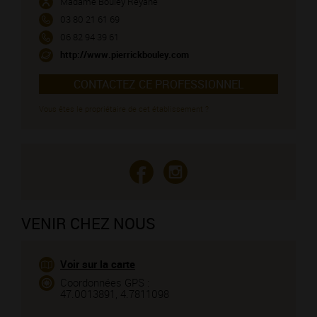
Madame Bouley Réyane
03 80 21 61 69
06 82 94 39 61
http://www.pierrickbouley.com
CONTACTEZ CE PROFESSIONNEL
Vous êtes le propriétaire de cet établissement ?
VENIR CHEZ NOUS
Voir sur la carte
Coordonnées GPS :
47.0013891, 4.7811098