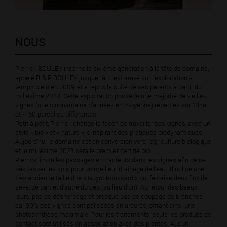
NOUS
Pierrick BOULEY incarne la sixième génération à la tête de domaine,
appelé R & P BOULEY jusque-là. Il est arrivé sur l’exploitation à
temps plein en 2009, et a repris la suite de ses parents à partir du
millésime 2014. Cette exploitation possède une majorité de vieilles
vignes (une cinquantaine d’années en moyenne) réparties sur 13ha
et ~ 60 parcelles différentes.
Petit à petit, Pierrick change la façon de travailler ses vignes, avec un
style « bio » et « nature », s’inspirant des pratiques biodynamiques.
Aujourd’hui le domaine est en conversion vers l’agriculture biologique
et le millésime 2023 sera le premier certifié bio.
Pierrick limite les passages en tracteurs dans les vignes afin de ne
pas tasser les sols pour un meilleur drainage de l’eau. Il utilise une
très ancienne taille dite « Guyot Poussard » qui favorise deux flux de
sève, de part et d’autre du cep (au lieu d‘un). Au retour des beaux
jours, pas de désherbage et presque pas de coupage de branches
car 90% des vignes sont palissées en arcures, offrant ainsi une
photosynthèse maximale. Pour les traitements, seuls les produits de
contact sont utilisés en association avec des plantes. Aucun