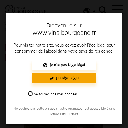
FR
Vignerons & Savoir-faire
Femmes et hommes passionnés
Des
Bienvenue sur
signatures de renom
www.vins-bourgogne.fr
DOMAINE ET CAVEAU
Pour visiter notre site, vous devez avoir l'âge légal pour
consommer de l'alcool dans votre pays de résidence.
DOMAINE PIERRICK BOULEY
Je n'ai pas l'âge légal
Région de production : COTE DE BEAUNE
J'ai l'âge légal
Se souvenir de mes données
Ne cochez pas cette phrase si votre ordinateur est accessible à une
personne mineure