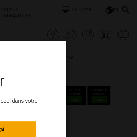
ESPACE
EXTRANET
FR
FORMATEURS
N BOURGOGNE
ACTUALITÉS
r
Twitter is
Facebook is
disabled.
disabled.
alcool dans votre
Accept
Accept
gal