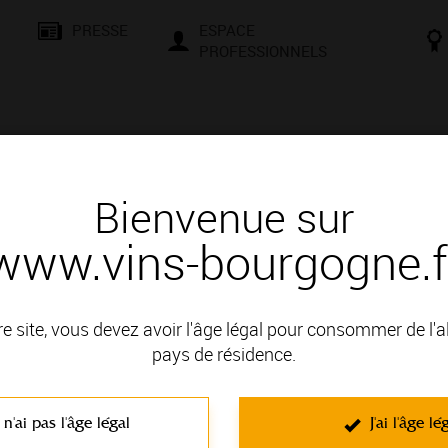
PRESSE
ESPACE
PROFESSIONNELS
& SAVOIR-FAIRE
CONSEILS ET DÉGUSTATION
VISITES E
Bienvenue sur
www.vins-bourgogne.f
és
Contactez le vigneron
Contactez le vigneron
re site, vous devez avoir l'âge légal pour consommer de l'
pays de résidence.
erre
 n'ai pas l'âge légal
J'ai l'âge lé