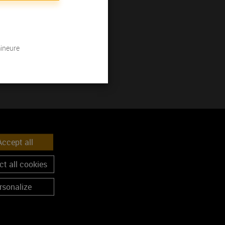
mineure
ccept all
t all cookies
rsonalize