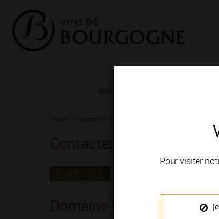
VINS ET TERROIRS
VIGNERONS 
Accueil
Vignerons & Savoir-faire
Femmes et hommes passionn
Contactez le vigneron
Pour visiter not
RETOUR
Domaine Maldant Jean-Pi
Je