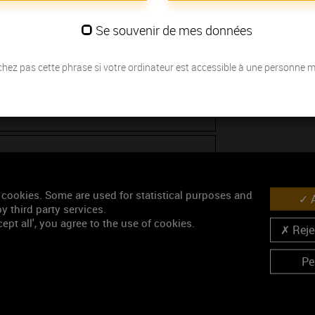
Se souvenir de mes données
hez pas cette phrase si votre ordinateur est accessible à une personne 
 cookies. Some are used for statistical purposes and
A
y third party services.
ept all', you agree to the use of cookies.
Rejec
Pe