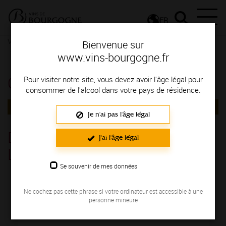
FR
Vignerons & Savoir-faire
Femmes et hommes passionnés
Bienvenue sur
Contactez le vigneron
Contactez le vigneron
www.vins-bourgogne.fr
Contactez le vigneron
Pour visiter notre site, vous devez avoir l'âge légal pour
consommer de l'alcool dans votre pays de résidence.
RETOUR
Je n'ai pas l'âge légal
Domaine Domaine Antoine et
J'ai l'âge légal
Laura Robin
Se souvenir de mes données
CHABLIS
Avenue d'Oberwesel CHABLIS 89800
Ne cochez pas cette phrase si votre ordinateur est accessible à une
personne mineure
03 86 51 65 52