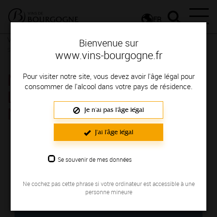
FR
Vignerons & Savoir-faire
Femmes et hommes passionnés
Des
Bienvenue sur
signatures de renom
www.vins-bourgogne.fr
MAISON BENJAMIN
Pour visiter notre site, vous devez avoir l'âge légal pour
consommer de l'alcool dans votre pays de résidence.
LAROCHE - LA
MANUFACTURE
Je n'ai pas l'âge légal
Région de production : CHABLIS
J'ai l'âge légal
Se souvenir de mes données
Ne cochez pas cette phrase si votre ordinateur est accessible à une
personne mineure