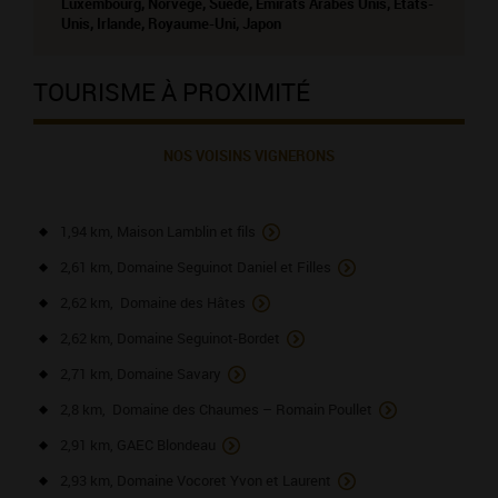
Luxembourg, Norvège, Suède, Emirats Arabes Unis, Etats-
Unis, Irlande, Royaume-Uni, Japon
TOURISME À PROXIMITÉ
NOS VOISINS VIGNERONS
1,94 km, Maison Lamblin et fils
2,61 km, Domaine Seguinot Daniel et Filles
2,62 km, Domaine des Hâtes
2,62 km, Domaine Seguinot-Bordet
2,71 km, Domaine Savary
2,8 km, Domaine des Chaumes – Romain Poullet
2,91 km, GAEC Blondeau
2,93 km, Domaine Vocoret Yvon et Laurent