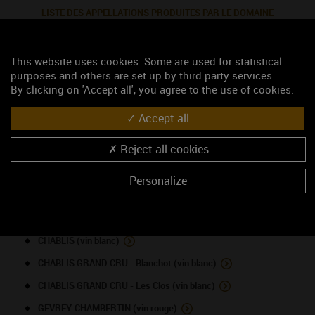
LISTE DES APPELLATIONS PRODUITES PAR LE DOMAINE
This website uses cookies. Some are used for statistical
ALOXE-CORTON (vin rouge)
purposes and others are set up by third party services.
BOURGOGNE ALIGOTE (vin blanc)
By clicking on 'Accept all', you agree to the use of cookies.
BOURGOGNE COTES D'AUXERRE (vin blanc)
Accept all
BOURGOGNE COTES D'AUXERRE (vin rouge)
Reject all cookies
CHABLIS 1ER CRU - Vau Ligneau (vin blanc)
CHABLIS 1ER CRU - Vaillons (vin blanc)
Personalize
CHABLIS 1ER CRU - Forêt (vin blanc)
CHABLIS 1ER CRU - Beauroy (vin blanc)
CHABLIS (vin blanc)
CHABLIS GRAND CRU - Blanchot (vin blanc)
CHABLIS GRAND CRU - Les Clos (vin blanc)
GEVREY-CHAMBERTIN (vin rouge)