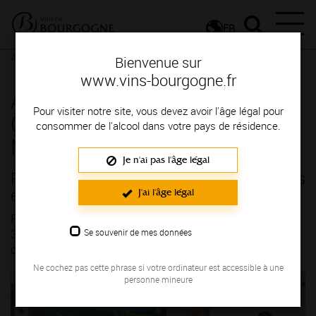
FR
Actualités
Dernières nouvelles
Dernières nouvelles détail
Bienvenue sur
www.vins-bourgogne.fr
Actualités - Réouverture des
Pour visiter notre site, vous devez avoir l'âge légal pour
Cités des Climats à Chablis et
consommer de l'alcool dans votre pays de résidence.
Mâcon le 4 avril !
Je n'ai pas l'âge légal
Réouverture des Cités des Climats à Chablis
et Mâcon le 4 avril !
J'ai l'âge légal
Pour l’arrivée du printemps et des vacances de Pâques, les
Se souvenir de mes données
3 Cités proposent jeux de piste, ateliers créatifs et
dégustations !
Ne cochez pas cette phrase si votre ordinateur est accessible à une
personne mineure