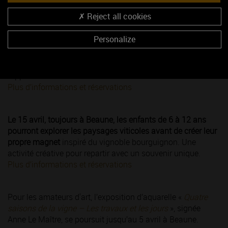
Reject all cookies
À Beaune, le 8 avril, un atelier invite les enfants à découvrir
Personalize
les oiseaux présents dans les vignobles bourguignons
.
Après une courte visite dédiée à la biodiversité des vignes,
chacun pourra personnaliser et décorer un nichoir à
rapporter chez soi.
Plus d’informations et réservations
Le 15 avril, toujours à Beaune, les enfants de 6 à 12 ans
pourront explorer les paysages viticoles avant de créer leur
propre magnet
inspiré du vignoble bourguignon. Une
activité créative pour repartir avec un souvenir unique.
Plus d’informations et réservations
Pour les amateurs d'art, l’exposition d’aquarelle «
Quatre
saisons de la vigne – Les travaux et les jours
», signée
Anne Le Maître, se poursuit jusqu’au 5 avril à Beaune.