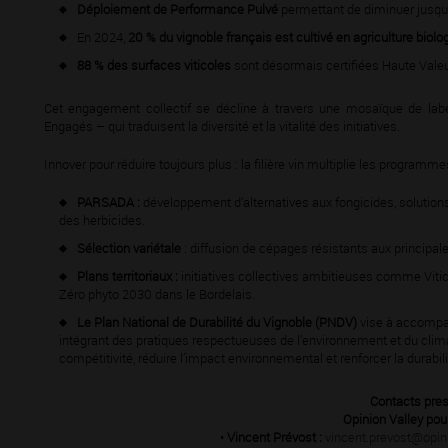
Déploiement de Performance Pulvé
permettant de diminuer jusqu’
En 2024,
20 % du vignoble français est cultivé en agriculture biol
88 % des surfaces viticoles
sont désormais certiﬁées Haute Valeu
Cet engagement collectif se décline à travers une mosaïque de labe
Engagés – qui traduisent la diversité et la vitalité des initiatives.
Innover pour réduire toujours plus : la ﬁlière vin multiplie les programme
PARSADA :
développement d’alternatives aux fongicides, solutions
des herbicides.
Sélection variétale
: diffusion de cépages résistants aux principal
Plans territoriaux :
initiatives collectives ambitieuses comme Viti
Zéro phyto 2030 dans le Bordelais.
Le Plan National de Durabilité du Vignoble (PNDV)
vise à accompagn
intégrant des pratiques respectueuses de l’environnement et du clim
compétitivité, réduire l’impact environnemental et renforcer la durabi
Contacts pres
Opinion Valley pou
•
Vincent Prévost :
vincent.prevost@opin