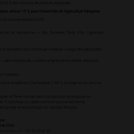
à 30 % les volumes de produits appliqués.
ogique, versus 10 % pour
l’ensemble de l’agriculture française
.
r Environnementale (HVE).
ls et de démarches – Bio, Demeter, Terra Vitis, Vignerons
s d’innovation pour continuer à réduire l’usage des pesticides :
 « zéro insecticide » contre la ﬂavescence dorée, réduction
es maladies.
culture durable en Champagne (–50 % d’usage en dix ans) ou
er la ﬁlière viticole dans sa transition écologique, en
at. Il constitue un cadre commun pour améliorer la
lité sociale et économique du vignoble français.
se :
r le CNIV
ionvalley.com
/ 06 50 65 81 87