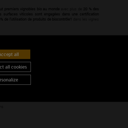
out premiers vignobles bio au monde
avec plus de
20 % des
 surfaces viticoles
sont engagées dans une certiﬁcation
 de l’utilisation de produits de biocontrôle1
dans les vignes
 technique déjà engagée par la ﬁlière viticole. Avec PestiRiv,
S souligne qu’à ce stade, aucun effet sanitaire n’a été évalué.
ccept all
nt si ces niveaux d’exposition présentent ou non des risques
t all cookies
, elle sera particulièrement attentive aux prochaines études
rsonalize
n environnementale
 de transition écologique :
ns