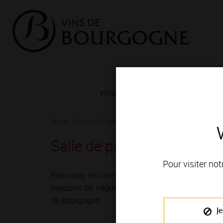
VINS ET TERROIRS
VIGNERONS 
Accueil
Presse
Communiqués de presse - Communiqués de pre
Salle de presse
Pour visiter not
Retrouvez les communiqués des domaines,
maisons de négoce et caves coopératives
de Bourgogne.
Je