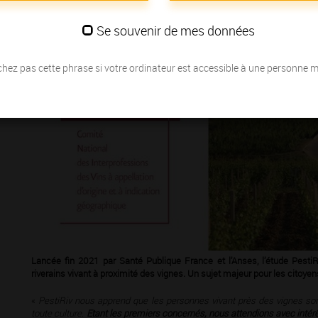
Se souvenir de mes données
hez pas cette phrase si votre ordinateur est accessible à une personne 
Lancée ﬁn 2021 par Santé Publique France et l’Anses, l’étude PestiRi
riverains vivant à proximité des vignes. Un sujet majeur pour les citoyens 
«
PestiRiv nous apprend que les personnes vivant près des vignes sont
toute culture.
Etant les premiers concernés, nous attendions avec intérê