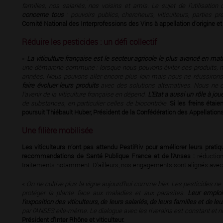
familles, nos salariés, nos voisins et amis. Le sujet de l’utilisation
concerne tous
: pouvoirs publics, chercheurs, viticulteurs, parties p
Comité National des Interprofessions des Vins à appellation d’origine et
Réduire les pesticides : un déﬁ collectif
«
La viticulture française est le secteur agricole le plus avancé en mat
une démarche commune : lorsque nous pouvons éviter ces produits, nou
années. Nous pouvons aller encore plus loin mais nous ne réussirons
faire évoluer leurs produits
avec des solutions alternatives. Nous ne 
l’avenir de la viticulture française en dépend.
L’Etat a aussi un rôle à jou
de substances, en particulier celles de biocontrôle.
Si les freins étaie
poursuit Thiébault Huber, Président de la Confédération des Appellations
Une ﬁlière mobilisée
Les viticulteurs n’ont pas attendu PestiRiv pour améliorer leurs pra
recommandations de Santé Publique France et de l’Anses :
réduction
traitements notamment. D’ailleurs, nos engagements sont alignés avec 
«
On ne cultive plus la vigne aujourd’hui comme hier. Les pesticides ne 
protéger la plante face aux maladies et aux parasites.
Leur emploi
l’exposition des viticulteurs, de leurs salariés, de leurs familles et de le
par l’ANSES elle-même. Le dialogue avec les riverains est constant et 
Président d’Inter Rhône et viticulteur.