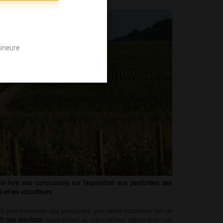
mineure
v livre ses conclusions sur l’exposition aux pesticides des
et les viticulteurs.
 plus exposées aux pesticides que celles installées loin de
t ces résultats.
Nous vivons au cœur de nos vignes avec nos