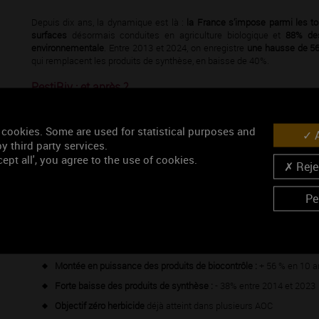
Depuis dix ans, la dynamique est là :
la France s’impose parmi les t
surfaces
désormais conduites en agriculture biologique et
88% des
environnementale
. Entre 2013 et 2024, on enregistre
une hausse de 56%
qui remplacent les produits de synthèse, en baisse de 40%.
PestiRiv : et après ?
Etude scientiﬁque robuste, PestiRiv doit nourrir la dynamique de progrès
nous entrons aussi dans une nouvelle phase essentielle. En effet,
l’ANSE
 cookies. Some are used for statistical purposes and
A
Les prochaines étapes de ses travaux permettront d’indiquer plus ﬁneme
y third party services.
sanitaires potentiels.
ept all', you agree to the use of cookies.
Rejec
La ﬁlière viticole est résolument du côté de la science et du progrès
scientiﬁques.
Pe
Points de repères : une ﬁlière pionnière dans la transitio
La viticulture française est le secteur agricole le plus avancé en matière
Montée en puissance des produits de biocontrôle :
+ 56 % en 10 a
Forte baisse des produits de synthèse :
- 38% entre 2014 et 2023
Objectif zéro herbicide
déjà atteint dans plusieurs AOC