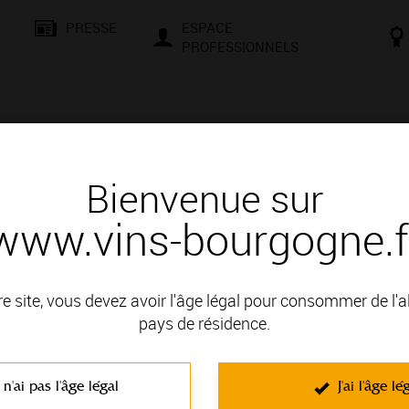
PRESSE
ESPACE
PROFESSIONNELS
& SAVOIR-FAIRE
CONSEILS ET DÉGUSTATION
VISITES E
Bienvenue sur
www.vins-bourgogne.f
sse
Étude PestiRiv : La ﬁlière viticole réagit à la publication des résultats
re site, vous devez avoir l'âge légal pour consommer de l'
pays de résidence.
COMMUNIQUÉS DE PRESSE
Étude PestiRiv : La ﬁlière viticole réagit à l
 n'ai pas l'âge légal
J'ai l'âge lé
LE 16/09/2025