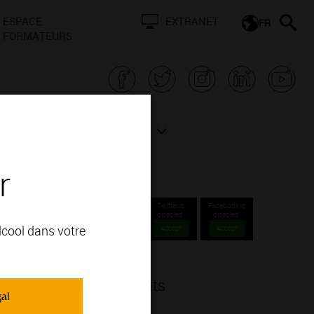
ESPACE
EXTRANET
FR
FORMATEURS
N BOURGOGNE
ACTUALITÉS
r
Twitter is
Facebook is
disabled.
disabled.
alcool dans votre
Accept
Accept
a publication des résultats
gal