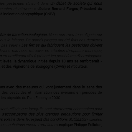
 des pesticides s’inscrit dans
un débat de société qui nous
renantes et citoyens
»
déclare
Bernard Farges
,
Président du
 à indication géographique (CNIV).
ière de transition écologique.
Nous sommes tous alignés sur
s le faisons. De grands progrès ont été faits ces dernières
 pas seuls !
Les ﬁrmes qui fabriquent les pesticides doivent
devons pas nous retrouver en situation d’impasse technique,
er
en améliorant dès à présent les procédures d’homologation
nt levés, la dynamique initiée depuis 10 ans se renforcerait
»
 et des Vignerons de Bourgogne (CAVB) et viticulteur.
tiques avec des mesures qui vont justement dans le sens des
 des pesticides et information des riverains en périodes de
les objectifs du Plan Ecophyto 2030.
sont utilisés que lorsqu’ils sont strictement nécessaires pour
 s’accompagne des plus grandes précautions pour limiter
urs voisins dans le respect des conditions d’utilisation
validées
nous souhaitons encore l’améliorer
»
explique Philippe Pellaton,