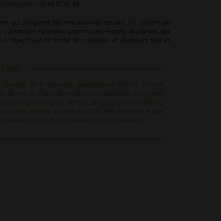
onvalley.com
/ 06 86 87 41 68
es qui s’inspirent des mécanismes naturels. Ils utilisent par
 substances naturelles (comme des extraits de plantes, des
eur objectif est de limiter les maladies et ravageurs tout en
CNIV :
 d’origine et à indication géographique (CNIV) est une
 de Vins et d’Eaux-de-vie de Vin à Appellation d’Origine et
ationale. Couvrant plus de 95 % de la production nationale,
vin se sont réunies au sein du CNIV aﬁn d’assurer le bon
s des décideurs publics nationaux et communautaires.