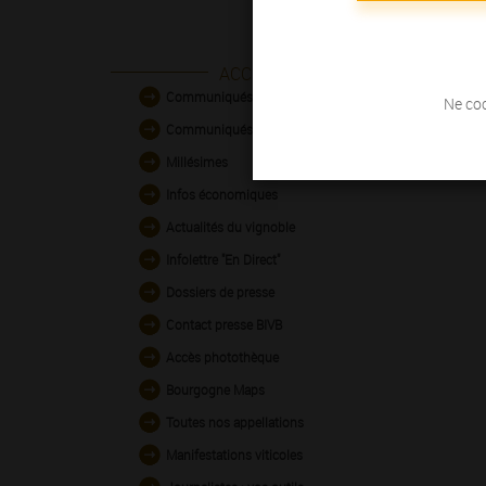
ACCES DIRECT
Communiqués de presse
Ne coc
Communiqués des entreprises
Millésimes
Infos économiques
Actualités du vignoble
Infolettre "En Direct"
Dossiers de presse
Contact presse BIVB
Accès photothèque
Bourgogne Maps
Toutes nos appellations
Manifestations viticoles