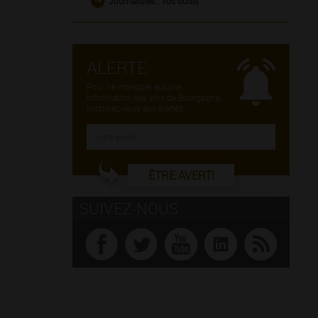
Journalistes : vos outils
ALERTE
Pour ne manquer aucune
information des vins de Bourgogne,
inscrivez-vous aux alertes.
ÊTRE AVERTI
SUIVEZ-NOUS