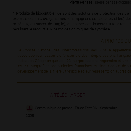
•
Pierre Périssé :
pierre.perisse@opini
1 Produits de biocontrôle :
ce sont des solutions de protection des plant
exemple des micro-organismes (champignons ou bactéries utiles), des
minéraux, du savon, de l’argile), ou encore des insectes auxiliaires. L
réduisant le recours aux pesticides chimiques de synthèse.
A PROPOS DU 
Le Comité National des Interprofessions des Vins à appellation
association qui rassemble l’ensemble des Interprofessions françaises
Indication Géographique, soit 23 interprofessions régionales et une n
les 23 Interprofessions vinicoles françaises et d’eaux-de-vie de 
développement de la ﬁlière vitivinicole et leur représentti,on auprè
À TÉLÉCHARGER
Communiqué de presse - Etude PestiRiv - Septembre
2025