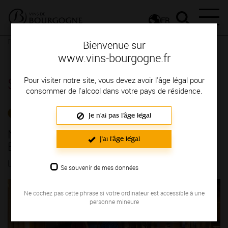
FR
Presse
Communiqués de presse - Communiqués de presse
Bienvenue sur
Nouveauté à la Cité de Beaune : le « Billet Expérience »
www.vins-bourgogne.fr
Salle de presse
Pour visiter notre site, vous devez avoir l'âge légal pour
consommer de l'alcool dans votre pays de résidence.
COMMUNIQUÉS DE PRESSE
Je n'ai pas l'âge légal
Nouveauté à la Cité de Beaune : le « Billet
J'ai l'âge légal
Expérience »
LE 05/06/2026
Se souvenir de mes données
Ne cochez pas cette phrase si votre ordinateur est accessible à une
personne mineure