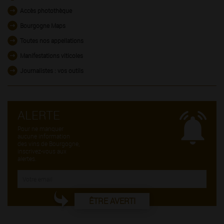
Accès photothèque
Bourgogne Maps
Toutes nos appellations
Manifestations viticoles
Journalistes : vos outils
ALERTE
Pour ne manquer
aucune information
des vins de Bourgogne,
inscrivez-vous aux
alertes.
ÊTRE AVERTI