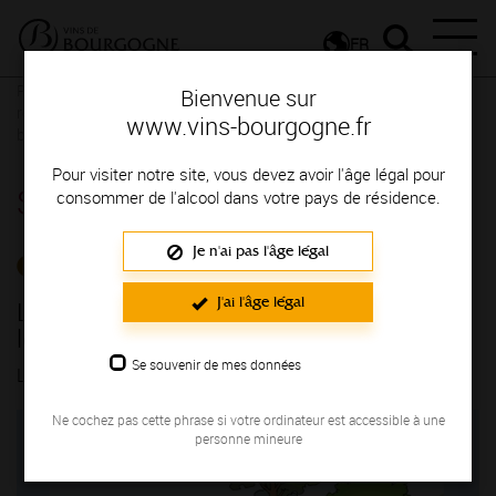
FR
Presse
Communiqués de presse - Communiqués de presse
Les
Bienvenue sur
rendez-vous de juillet pour la presse et les professionnels
www.vins-bourgogne.fr
bourguignons
Pour visiter notre site, vous devez avoir l'âge légal pour
Salle de presse
consommer de l'alcool dans votre pays de résidence.
Je n'ai pas l'âge légal
COMMUNIQUÉS DE PRESSE
J'ai l'âge légal
Les rendez-vous de juillet pour la presse et
les professionnels bourguignons
Se souvenir de mes données
LE 03/07/2026
Ne cochez pas cette phrase si votre ordinateur est accessible à une
personne mineure