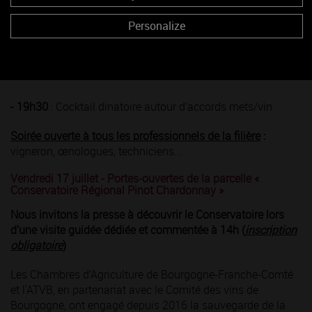
Personalize
Influence de la perméabilité du bouchon sur la
perception de la minéralité des vins blancs de différents
âges /
Jordi Ballester
, Maître de Conférence, IUVV, UMR-
CSGA
- 19h30
: Cocktail dinatoire autour d’accords mets/vin
Soirée
ouv
erte à tous les professionnels de la filière
:
vigneron, œnologues, techniciens...
Vendredi 17 juillet - Portes-ouvertes de la parcelle «
Conservatoire Régional Pinot Chardonnay »
Nous invitons la presse à découvrir le Conservatoire lors
d’une visite guidée dédiée et commentée à 14h (
inscription
obligatoire
)
Les Chambres d’Agriculture de Bourgogne-Franche-Comté
et l'ATVB, en partenariat avec le Comité des vins de
Bourgogne, ont engagé depuis 2016 la sauvegarde de la