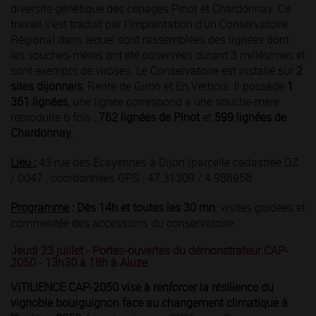
diversité génétique des cépages Pinot et Chardonnay. Ce
travail s’est traduit par l’implantation d’un Conservatoire
Régional dans lequel sont rassemblées des lignées dont
les souches-mères ont été observées durant 3 millésimes et
sont exempts de viroses. Le Conservatoire est installé sur
2
sites dijonnais
, Rente de Giron et En Verbois. Il possède
1
361 lignées,
une lignée correspond à une souche-mère
reproduite 6 fois :
762 lignées de Pinot
et
599 lignées de
Chardonnay.
Lieu :
43 rue des Ecayennes à Dijon (parcelle cadastrée DZ
/ 0047 ; coordonnées GPS : 47.31309 / 4.988958
Programme
:
Dès 14h et toutes les 30 mn
, visites guidées et
commentée des accessions du conservatoire.
Jeudi 23 juillet - Portes-ouvertes du démonstrateur CAP-
2050 - 13h30 à 18h
à Aluze
VITILIENCE CAP-2050
vise à renforcer la résilience du
vignoble bourguignon face au changement climatique à