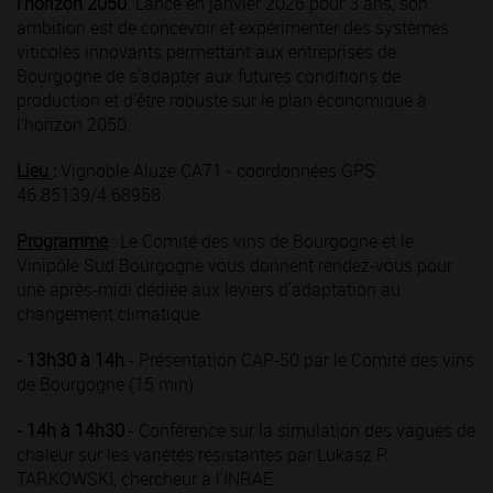
l’horizon 2050
. Lancé en janvier 2026 pour 3 ans, son
ambition est de concevoir et expérimenter des systèmes
viticoles innovants permettant aux entreprises de
Bourgogne de s'adapter aux futures conditions de
production et d'être robuste sur le plan économique à
l’horizon 2050.
Lieu
:
Vignoble Aluze CA71 - coordonnées GPS :
46.85139/4.68958
Programme
: Le Comité des vins de Bourgogne et le
Vinipôle Sud Bourgogne vous donnent rendez-vous pour
une après-midi dédiée aux leviers d'adaptation au
changement climatique.
- 13h30 à 14h
- Présentation CAP-50 par le Comité des vins
de Bourgogne (15 min)
- 14h à 14h30
- Conférence sur la simulation des vagues de
chaleur sur les variétés résistantes par Lukasz P.
TARKOWSKI, chercheur à l'INRAE