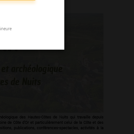
mineure
éologique des Hautes-Côtes de Nuits qui travaille depuis
ne de Côte d'Or et particulièrement celui de la Côte et des
tions, publications, conférences-spectacles, activités à la