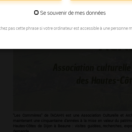
LE 24/10/2025
Se souvenir de mes données
hez pas cette phrase si votre ordinateur est accessible à une personne 
"Les Commères" de l'ACAHN est une Association Culturelle et Arch
maintenant une cinquantaine d'années à la mise en valeur du patrimoi
Hautes-Côtes de Dijon à Beaune : visites guidées, recherches, exposi
demande ....