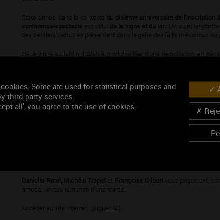
Cette année, dans le contexte
du
dixième anniversaire de l'inscriptio
conférence-spectacle
est celui
de la vigne et du vin
. Un sujet largemen
des sentiers battus en présentant dans la gaîté des faits méconnus ou 
De la vigne au jardin d'Eden aux originalités d'une dégustation, en pa
sans compter les aléas de la météorologie des vendanges en novembre ou f
Infos pratiques : Conférence-spectcale "En pointe de vin"
 cookies. Some are used for statistical purposes and
A
y third party services.
Dates :
samedi 29 novembre à 20h ; dimanche 30 novembre à 15h
ept all', you agree to the use of cookies.
Rejec
Lieu :
Salle des fêtes d'Arcenant - 7 Rue de Beaune, 21700 Arcenant
Pe
Réservation conseillée
jusqu'au 27 novembre
:
06 32 12 92 59 -
acahn@o
Sketches, poésie, chants, bons mots … autour du patrimoine viti-vinico
d’histoires véridiques, très souvent bourguignonnes, voire locales.
Danielle Ratel, Michèle Trapet
et
Françoise Gilbert
vous proposent, com
amuser un peu le temps d’une soirée.
Accéder au site internet :
cliquez ICI
.