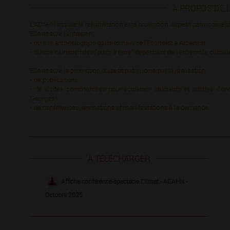
A PROPOS DE 
L'ACAHN assure la réhabilitation et la promotion du petit patrimoine l
Elle assure l'entretien:
- du site archéologique gallo-romain de l'Ecartelot à Arcenant
- du site clunisien des "puits à terre" dépendant de l'ensemble clunis
Elle assure la promotion du petit patrimoine par la réalisation:
- de publications
- de visites commentées pour scolaires, étudiants et adultes d'un
Georges).
- de conférences, animations et manifestations à la demande
À TÉLÉCHARGER
Affiche conférence-spectacle Climat - ACAHN -
Octobre 2025