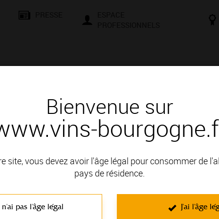
PRESSE
ESPACE
PROFESSIONNELS
& SAVOIR-FAIRE
CONSEILS ET DÉGUSTATION
VISITES E
Bienvenue sur
www.vins-bourgogne.f
treprises
Les "Commères de l'ACAHN" célèbrent à leur façon le 10e anniversaire des C
re site, vous devez avoir l'âge légal pour consommer de l'
pays de résidence.
COMMUNIQUÉS DES ENTREPRISE
Les "Commères de l'ACAHN" célèbrent à leu
 n'ai pas l'âge légal
J'ai l'âge lé
Climats