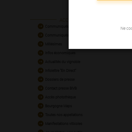
ACCES DIRECT
Communiqués de presse
Ne coc
Communiqués des entreprises
Millésimes
Infos économiques
Actualités du vignoble
Infolettre "En Direct"
Dossiers de presse
Contact presse BIVB
Accès photothèque
Bourgogne Maps
Toutes nos appellations
Manifestations viticoles