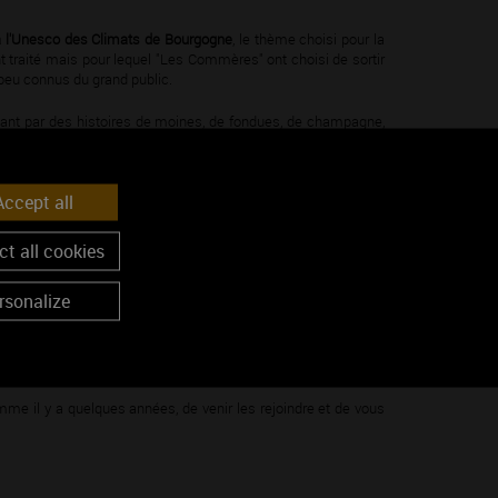
n à l'Unesco des Climats de Bourgogne
, le thème choisi pour la
t traité mais pour lequel "Les Commères" ont choisi de sortir
peu connus du grand public.
ssant par des histoires de moines, de fondues, de champagne,
in juillet ! ...
ccept all
t all cookies
rsonalize
range.fr
le de l’Antiquité à nos jours. Dans la gaieté, une farandole
me il y a quelques années, de venir les rejoindre et de vous