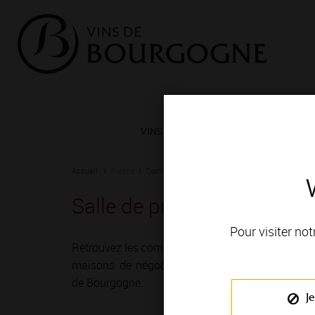
VINS ET TERROIRS
VIGNERONS 
Accueil
Presse
Communiqués de presse - Communiqués des en
Salle de presse
Pour visiter not
Retrouvez les communiqués des domaines,
maisons de négoce et caves coopératives
de Bourgogne.
Je