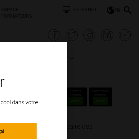
ESPACE
EXTRANET
FR
FORMATEURS
N BOURGOGNE
ACTUALITÉS
r
limats
Twitter is
Facebook is
disabled.
disabled.
alcool dans votre
Accept
Accept
S
r façon le 10e anniversaire des
gal