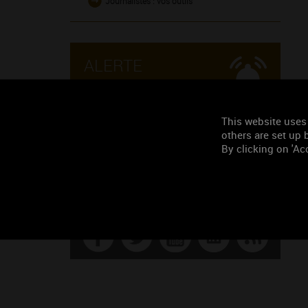
Journalistes : vos outils
ALERTE
Pour ne manquer aucune
information des vins de Bourgogne,
inscrivez-vous aux alertes.
This website uses
others are set up b
By clicking on 'Acc
ÊTRE AVERTI
SUIVEZ-NOUS