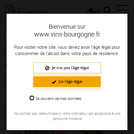
FR
Presse
Communiqués de presse - Actualités du vignoble
Le
Bienvenue sur
Tastevinage célèbre ses 75 ans à l'occasion de sa 116ème édition
www.vins-bourgogne.fr
Salle de presse
Pour visiter notre site, vous devez avoir l'âge légal pour
consommer de l'alcool dans votre pays de résidence.
ACTUALITÉS DU VIGNOBLE
Je n'ai pas l'âge légal
Le Tastevinage célèbre ses 75 ans à
J'ai l'âge légal
l'occasion de sa 116ème édition
LE 26/08/2025
Se souvenir de mes données
Ne cochez pas cette phrase si votre ordinateur est accessible à une
personne mineure