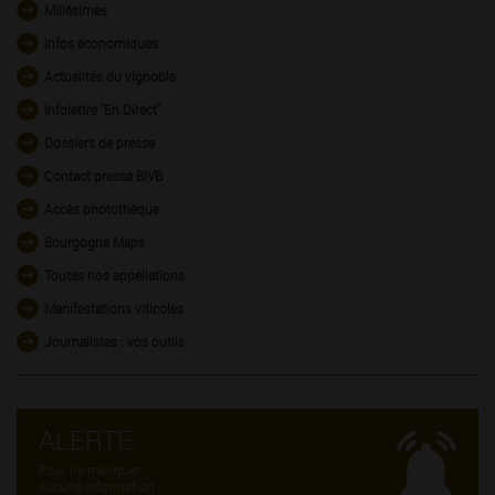
Millésimes
Infos économiques
Actualités du vignoble
Infolettre "En Direct"
Dossiers de presse
Contact presse BIVB
Accès photothèque
Bourgogne Maps
Toutes nos appellations
Manifestations viticoles
Journalistes : vos outils
ALERTE
Pour ne manquer
aucune information