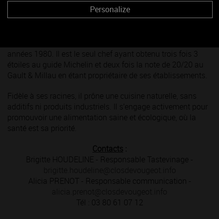
sauvages.
Personalize
Le chef est notamment célèbre pour son utilisation unique
des plantes aromatiques et des fleurs des Alpes. Il est
également le précurseur de la cuisine de montagne dès les
années 1980. Il est le seul chef ayant obtenu trois fois 3
étoiles au guide Michelin et deux fois la note de 20/20 au
Gault & Millau en étant propriétaire de ses établissements.
Fidèle à ses racines, il prône une cuisine naturelle, sans
additifs ni produits industriels. Il s’engage activement pour
promouvoir une alimentation saine et écologique, où la
santé est sa priorité.
Contacts
:
Brigitte HOUDELINE - Responsable Tastevinage -
brigitte.houdeline@closdevougeot.info
Alicia PRENOT - Responsable communication -
alicia.prenot@closdevougeot.info
Tél : 03 80 61 07 12