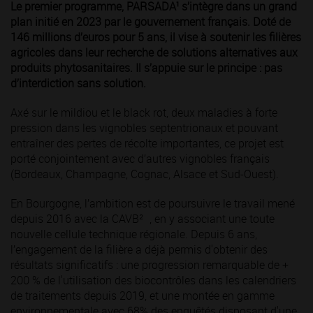
Le premier programme, PARSADA
¹
s’intègre dans un grand
plan initié en 2023 par le gouvernement français. Doté de
146 millions d’euros pour 5 ans, il vise à soutenir les filières
agricoles dans leur recherche de solutions alternatives aux
produits phytosanitaires. Il s’appuie sur le principe : pas
d’interdiction sans solution.
Axé sur le mildiou et le black rot, deux maladies à forte
pression dans les vignobles septentrionaux et pouvant
entraîner des pertes de récolte importantes, ce projet est
porté conjointement avec d’autres vignobles français
(Bordeaux, Champagne, Cognac, Alsace et Sud-Ouest).
En Bourgogne, l’ambition est de poursuivre le travail mené
depuis 2016 avec la CAVB²​​ , en y associant une toute
nouvelle cellule technique régionale. Depuis 6 ans,
l’engagement de la filière a déjà permis d'obtenir des
résultats significatifs : une progression remarquable de +
200 % de l'utilisation des biocontrôles dans les calendriers
de traitements depuis 2019, et une montée en gamme
environnementale avec 68% des enquêtés disposant d'une