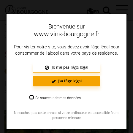
FR
Presse
Communiqués de presse - Communiqués de presse
Le
Bienvenue sur
Comité Bourgogne obtient 700 000 € pour préserver le patrimoine
www.vins-bourgogne.fr
viticole
Pour visiter notre site, vous devez avoir l'âge légal pour
Salle de presse
consommer de l'alcool dans votre pays de résidence.
Je n'ai pas l'âge légal
COMMUNIQUÉS DE PRESSE
J'ai l'âge légal
Le Comité Bourgogne obtient 700 000 €
pour préserver le patrimoine viticole
Se souvenir de mes données
LE 06/10/2025
Ne cochez pas cette phrase si votre ordinateur est accessible à une
personne mineure