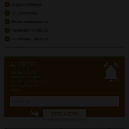
Accès photothèque
Bourgogne Maps
Toutes nos appellations
Manifestations viticoles
Journalistes : vos outils
ALERTE
Pour ne manquer
aucune information
des vins de Bourgogne,
inscrivez-vous aux
alertes.
ÊTRE AVERTI