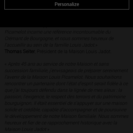
Personalize
vision à long terme : préserver l’identité des maisons
emblématiques de la Bourgogne, dans le respect de leur
histoire et de leurs terroirs, faire vivre leur savoir-faire et
inscrire leur développement dans la durée. La Maison Louis
Picamelot incarne une référence incontournable du
Crémant de Bourgogne, et nous sommes heureux de
l’accueillir au sein de la famille Louis Jadot.
»
Thomas Seiter
, Président de la Maison Louis Jadot.
«
Après 45 ans au service de notre Maison et sans
succession familiale, j’envisageais de préparer sereinement
l’avenir de la Maison Louis Picamelot. Nous souhaitions
rencontrer un partenaire dont l’état d’esprit serait fidèle à ce
que j’ai toujours défendu dans la lignée de mes aïeux : la
passion, l’exigence, le respect des terroirs et du patrimoine
bourguignon. Il était essentiel de s’appuyer sur une maison
solide et crédible, capable d’accompagner et de poursuivre
le développement de notre Maison familiale. Nous sommes
heureux et fier de ce rapprochement historique avec la
Maison Louis Jadot
»