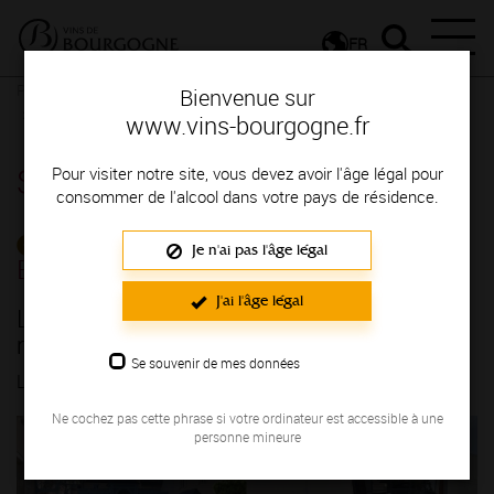
FR
Presse
Communiqués de presse - Communiqués des entreprises
Bienvenue sur
La Maison Louis Picamelot rejoint la maison Louis Jadot
www.vins-bourgogne.fr
Salle de presse
Pour visiter notre site, vous devez avoir l'âge légal pour
consommer de l'alcool dans votre pays de résidence.
COMMUNIQUÉS DES
Je n'ai pas l'âge légal
ENTREPRISES
J'ai l'âge légal
La Maison Louis Picamelot rejoint la
maison Louis Jadot
Se souvenir de mes données
LE 28/01/2026
Ne cochez pas cette phrase si votre ordinateur est accessible à une
personne mineure