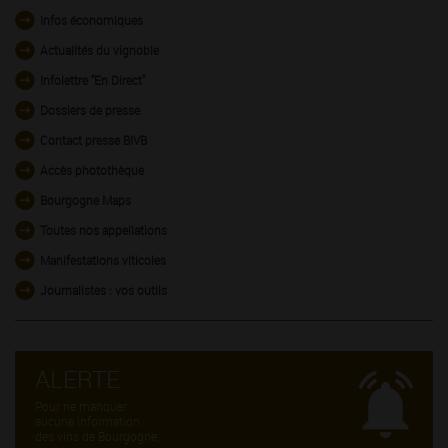
Infos économiques
Actualités du vignoble
Infolettre "En Direct"
Dossiers de presse
Contact presse BIVB
Accès photothèque
Bourgogne Maps
Toutes nos appellations
Manifestations viticoles
Journalistes : vos outils
ALERTE
Pour ne manquer
aucune information
des vins de Bourgogne,