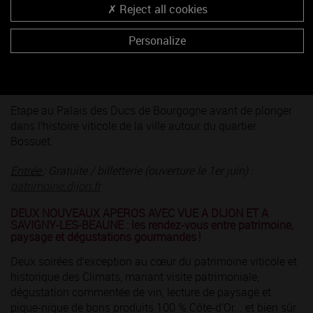
Reject all cookies
Entrée :
Gratuite / billetterie (ouverture le 1er juin) :
patrimoine.dijon.fr
Personalize
Samedi 20 juin 2026 | 10h-11h30 :
Dijon underground
- De vignes en caves / Partie 2
Etape au Palais des Ducs de Bourgogne avant de plonger
dans l’histoire viticole de la ville autour du quartier
Bossuet.
Entrée
: Gratuite / billetterie (ouverture le 1er juin) :
patrimoine.dijon.fr
DEUX NOUVEAUX APEROS AVEC VUE A DIJON ET A
SAVIGNY-LES-BEAUNE : les rendez-vous entre patrimoine,
paysage et dégustations gourmandes !
Deux soirées d’exception au cœur du patrimoine viticole et
historique des Climats, mariant visite patrimoniale,
dégustation commentée de vin, lecture de paysage et
pique-nique de bons produits 100 % Côte-d’Or... et bien sûr