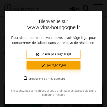
FR
Presse
Communiqués de presse - Communiqués de presse
Bienvenue sur
L'agenda de l'été des Climats débute le 5 juin !
www.vins-bourgogne.fr
Salle de presse
Pour visiter notre site, vous devez avoir l'âge légal pour
consommer de l'alcool dans votre pays de résidence.
COMMUNIQUÉS DE PRESSE
Je n'ai pas l'âge légal
L'agenda de l'été des Climats débute le 5
J'ai l'âge légal
juin !
LE 27/05/2026
Se souvenir de mes données
Ne cochez pas cette phrase si votre ordinateur est accessible à une
personne mineure