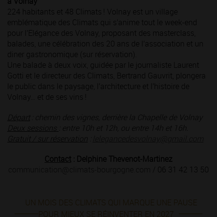
à Volnay
224 habitants et 48 Climats ! Volnay est un village
emblématique des Climats qui s’anime tout le week-end
pour l’Elégance des Volnay, proposant des masterclass,
balades, une célébration des 20 ans de l’association et un
diner gastronomique (sur réservation).
Une balade à deux voix, guidée par le journaliste Laurent
Gotti et le directeur des Climats, Bertrand Gauvrit, plongera
le public dans le paysage, l’architecture et l’histoire de
Volnay… et de ses vins !
Départ
: chemin des vignes, derrière la Chapelle de Volnay
Deux sessions
: entre 10h et 12h, ou entre 14h et 16h.
Gratuit / sur réservation
:
lelegancedesvolnay@gmail.com
Contact
: Delphine Thevenot-Martinez
communication@climats-bourgogne.com
/ 06 31 42 13 50
UN MOIS DES CLIMATS QUI MARQUE UNE PAUSE
POUR MIEUX SE RÉINVENTER EN 2027