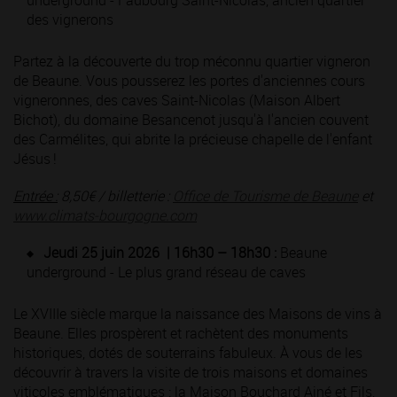
underground - Faubourg Saint-Nicolas, ancien quartier
des vignerons
Partez à la découverte du trop méconnu quartier vigneron
de Beaune. Vous pousserez les portes d'anciennes cours
vigneronnes, des caves Saint-Nicolas (Maison Albert
Bichot), du domaine Besancenot jusqu'à l'ancien couvent
des Carmélites, qui abrite la précieuse chapelle de l'enfant
Jésus !
Entrée :
8,50€ / billetterie :
Office de Tourisme de Beaune
et
www.climats-bourgogne.com
Jeudi 25 juin 2026 | 16h30 – 18h30 :
Beaune
underground - Le plus grand réseau de caves
Le XVIIIe siècle marque la naissance des Maisons de vins à
Beaune. Elles prospèrent et rachètent des monuments
historiques, dotés de souterrains fabuleux. À vous de les
découvrir à travers la visite de trois maisons et domaines
viticoles emblématiques : la Maison Bouchard Ainé et Fils,