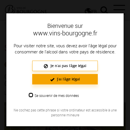
FR
Presse
Communiqués de presse - Communiqués de presse
Bienvenue sur
Grande journée pédagogique : 1, 2, 3 Climats !
www.vins-bourgogne.fr
Salle de presse
Pour visiter notre site, vous devez avoir l'âge légal pour
consommer de l'alcool dans votre pays de résidence.
COMMUNIQUÉS DE PRESSE
Je n'ai pas l'âge légal
Grande journée pédagogique : 1, 2, 3
J'ai l'âge légal
Climats !
LE 28/05/2026
Se souvenir de mes données
Ne cochez pas cette phrase si votre ordinateur est accessible à une
personne mineure