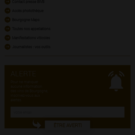
Contact presse BIVB
Accès photothèque
Bourgogne Maps
Toutes nos appellations
Manifestations viticoles
Journalistes : vos outils
ALERTE
Pour ne manquer
aucune information
des vins de Bourgogne,
inscrivez-vous aux
alertes.
ÊTRE AVERTI