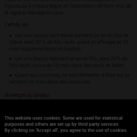
rigoureuse à chaque étape de l'élaboration de leurs vins, de
la vigne à l’élevage en cave.
L’art du vin
Les vins rouges sont élevés pendant un an en fûts de
chêne, avec 30 % de fûts neufs, avant un affinage de 10
mois supplémentaires en foudres.
Les vins blancs reposent un an en fûts, dont 20 % de
fûts neufs, suivis de 10 mois dans des oeufs en béton.
Quant aux vins rosés, ils sont fermentés à froid sur lie
pendant six mois dans des cuves inox.
Ouverture du caveau
Dans un cadre authentique, venez découvrir les vins du
domaine, reflets de leurs terroirs et de leur savoir-faire, et
This website uses cookies. Some are used for statistical
partager un moment de convivialité.
purposes and others are set up by third party services.
By clicking on 'Accept all', you agree to the use of cookies.
Accueil de particuliers et de groupes, sur rendez-vous ou