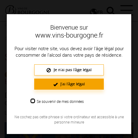
FR
Presse
Communiqués de presse - Communiqués des entreprises
Bienvenue sur
Domaine Boyer-de Bar à Meursault : ouverture de son caveau de
www.vins-bourgogne.fr
dégustation
Pour visiter notre site, vous devez avoir l'âge légal pour
Salle de presse
consommer de l'alcool dans votre pays de résidence.
Je n'ai pas l'âge légal
COMMUNIQUÉS DES
ENTREPRISES
J'ai l'âge légal
Domaine Boyer-de Bar à Meursault :
ouverture de son caveau de dégustation
Se souvenir de mes données
LE 16/04/2026
Ne cochez pas cette phrase si votre ordinateur est accessible à une
personne mineure