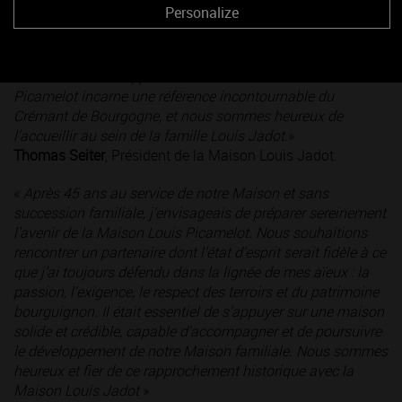
Personalize
vision à long terme : préserver l’identité des maisons
emblématiques de la Bourgogne, dans le respect de leur
histoire et de leurs terroirs, faire vivre leur savoir-faire et
inscrire leur développement dans la durée. La Maison Louis
Picamelot incarne une référence incontournable du
Crémant de Bourgogne, et nous sommes heureux de
l’accueillir au sein de la famille Louis Jadot.
»
Thomas Seiter
, Président de la Maison Louis Jadot.
«
Après 45 ans au service de notre Maison et sans
succession familiale, j’envisageais de préparer sereinement
l’avenir de la Maison Louis Picamelot. Nous souhaitions
rencontrer un partenaire dont l’état d’esprit serait fidèle à ce
que j’ai toujours défendu dans la lignée de mes aïeux : la
passion, l’exigence, le respect des terroirs et du patrimoine
bourguignon. Il était essentiel de s’appuyer sur une maison
solide et crédible, capable d’accompagner et de poursuivre
le développement de notre Maison familiale. Nous sommes
heureux et fier de ce rapprochement historique avec la
Maison Louis Jadot
»