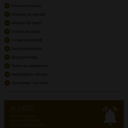
Infos économiques
Actualités du vignoble
Infolettre "En Direct"
Dossiers de presse
Contact presse BIVB
Accès photothèque
Bourgogne Maps
Toutes nos appellations
Manifestations viticoles
Journalistes : vos outils
ALERTE
Pour ne manquer
aucune information
des vins de Bourgogne,