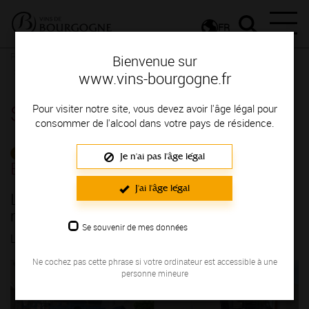
FR
Presse
Communiqués de presse - Communiqués des entreprises
Bienvenue sur
La Maison Louis Picamelot rejoint la maison Louis Jadot
www.vins-bourgogne.fr
Salle de presse
Pour visiter notre site, vous devez avoir l'âge légal pour
consommer de l'alcool dans votre pays de résidence.
COMMUNIQUÉS DES
Je n'ai pas l'âge légal
ENTREPRISES
J'ai l'âge légal
La Maison Louis Picamelot rejoint la
maison Louis Jadot
Se souvenir de mes données
LE 28/01/2026
Ne cochez pas cette phrase si votre ordinateur est accessible à une
personne mineure