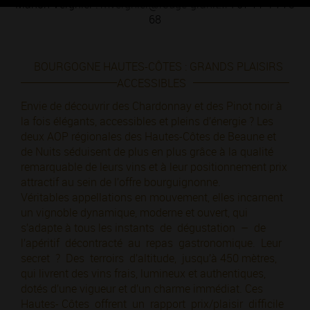
Manon Vergnier :
mvergnier@rouge-granit.fr
I 07 77 14 73
68
BOURGOGNE HAUTES-CÔTES : GRANDS PLAISIRS
ACCESSIBLES
Envie de découvrir des Chardonnay et des Pinot noir à
la fois élégants, accessibles et pleins d’énergie ? Les
deux AOP régionales des Hautes-Côtes de Beaune et
de Nuits séduisent de plus en plus grâce à la qualité
remarquable de leurs vins et à leur positionnement prix
attractif au sein de l’offre bourguignonne.
Véritables appellations en mouvement, elles incarnent
un vignoble dynamique, moderne et ouvert, qui
s’adapte à tous les instants de dégustation – de
l’apéritif décontracté au repas gastronomique. Leur
secret ? Des terroirs d’altitude, jusqu’à 450 mètres,
qui livrent des vins frais, lumineux et authentiques,
dotés d’une vigueur et d’un charme immédiat. Ces
Hautes- Côtes offrent un rapport prix/plaisir difficile