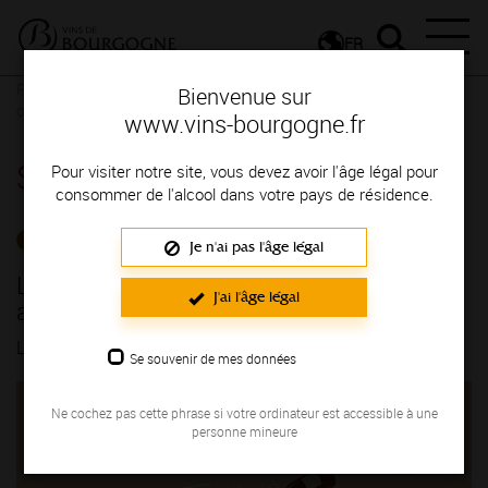
FR
Presse
Communiqués de presse - Actualités du vignoble
Le 4
Bienvenue sur
octobre 2025, les Hautes-Côtes accueillent le trafic bar
www.vins-bourgogne.fr
Salle de presse
Pour visiter notre site, vous devez avoir l'âge légal pour
consommer de l'alcool dans votre pays de résidence.
ACTUALITÉS DU VIGNOBLE
Je n'ai pas l'âge légal
Le 4 octobre 2025, les Hautes-Côtes
J'ai l'âge légal
accueillent le trafic bar
LE 17/09/2025
Se souvenir de mes données
Ne cochez pas cette phrase si votre ordinateur est accessible à une
personne mineure