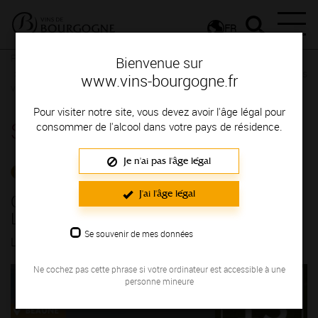
FR
Presse
Communiqués de presse - Communiqués de presse
Bienvenue sur
Conférence à la Cité des Climats à Beaune : La grande épopée des
www.vins-bourgogne.fr
vins antiques
Pour visiter notre site, vous devez avoir l'âge légal pour
Salle de presse
consommer de l'alcool dans votre pays de résidence.
Je n'ai pas l'âge légal
COMMUNIQUÉS DE PRESSE
J'ai l'âge légal
Conférence à la Cité des Climats à Beaune :
La grande épopée des vins antiques
Se souvenir de mes données
LE 16/05/2025
Ne cochez pas cette phrase si votre ordinateur est accessible à une
personne mineure