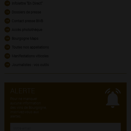
Infolettre "En Direct"
Dossiers de presse
Contact presse BIVB
Accès photothèque
Bourgogne Maps
Toutes nos appellations
Manifestations viticoles
Journalistes : vos outils
ALERTE
Pour ne manquer
aucune information
des vins de Bourgogne,
inscrivez-vous aux
alertes.