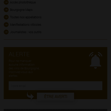
Accès photothèque
Bourgogne Maps
Toutes nos appellations
Manifestations viticoles
Journalistes : vos outils
ALERTE
Pour ne manquer
aucune information
des vins de Bourgogne,
inscrivez-vous aux
alertes.
ÊTRE AVERTI