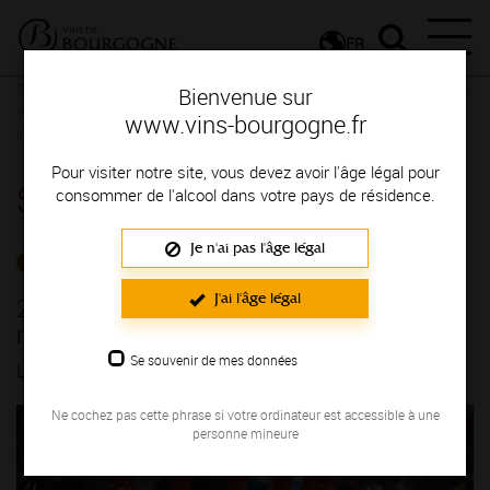
FR
Presse
Communiqués de presse - Infos économiques
2025 : Les
Bienvenue sur
vins de Bourgogne résistent malgré un contexte économique
www.vins-bourgogne.fr
incertain
Pour visiter notre site, vous devez avoir l'âge légal pour
Salle de presse
consommer de l'alcool dans votre pays de résidence.
Je n'ai pas l'âge légal
INFOS ÉCONOMIQUES
J'ai l'âge légal
2025 : Les vins de Bourgogne résistent
malgré un contexte économique incertain
Se souvenir de mes données
LE 17/11/2025
Ne cochez pas cette phrase si votre ordinateur est accessible à une
personne mineure