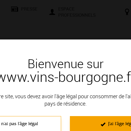
PRESSE
ESPACE
PROFESSIONNELS
& SAVOIR-FAIRE
CONSEILS ET DÉGUSTATION
VISITES E
Bienvenue sur
www.vins-bourgogne.f
étail
illet Expérience pour découvrir la 
re site, vous devez avoir l'âge légal pour consommer de l'
pays de résidence.
Nouveau : un Billet Expérience pour découv
Depuis son ouverture, la Cité des Climats et vins de Bourgogne a été p
 n'ai pas l'âge légal
J'ai l'âge lé
rencontres autour des vins de Bourgogne et de celles et ceux qui font viv