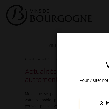
VINS ET TERROIRS
VIGNERONS 
Accueil
Actualités
Dernières nouvelles
Dernières nouvelles d
Actualités - Nouveau : un B
autrement
Pour visiter not
Mais que se passe-t-il ces jours-ci dans
votre vignoble préféré ? Où allez-vous
Je
pouvoir passer votre prochain week-end,