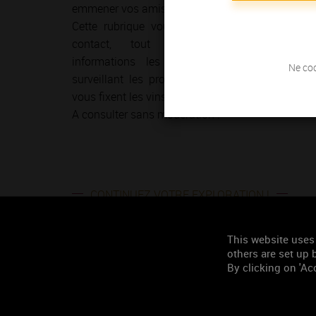
emmener vos amis ?
Cette rubrique vous permet de garder le
contact, tout en découvrant les
informations les plus récentes et en
Ne coc
surveillant les prochains rendez-vous que
vous fixent les vins de Bourgogne.
A consulter sans modération !
CONTINUEZ VOTRE EXPLORATION !
Plus d'actualités sur la Bourgogne
This website uses
others are set up b
By clicking on 'Acc