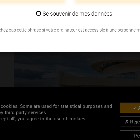
Se souvenir de mes données
hez pas cette phrase si votre ordinateur est accessible à une personne 
 cookies. Some are used for statistical purposes and
A
y third party services.
À Beaune, cette expérience évolue avec une nouvelle formule : le
Billet
ept all', you agree to the use of cookies.
votre rythme, de manière plus immersive et plus complète.
Rejec
Pe
Avec un seul billet, valable
2 jours
, vous pouvez explorer le
parcours im