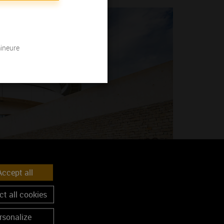
mineure
ccept all
 Expérience
. Il vous permet de découvrir la Bourgogne viticole à
t all cookies
rsonalize
mersif
, participer à un petit
atelier d’initiation à la dégustation
,