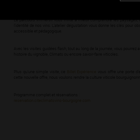
approfondir certaines thématiques grâce aux
visites flash
et accéder a
Le parcours immersif vous invite à mieux comprendre les paysages, les
l’identité de nos vins. L’atelier dégustation vous donne les clés pour o
accessible et pédagogique.
Avec les visites guidées flash, tout au long de la journée, vous pourrez 
histoire du vignoble, Climats ou encore savoir-faire viticoles.
Plus qu’une simple visite, ce
Billet Expérience
vous offre une porte d’
cette nouvelle offre, nous voulons rendre la culture viticole bourguignonn
Programme complet et réservations :
reservation.citeclimatsvins-bourgogne.com