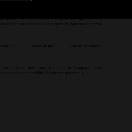
ux
expositions temporaires
.
 Climats, les appellations et les savoir-faire qui façonnent
bserver, sentir et goûter les vins autrement, dans une approche
approfondir un sujet précis du parcours : lecture des paysages,
entrée complète dans l’univers des vins de Bourgogne. Avec
e toujours plus accessible, vivante et expérientielle.