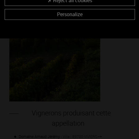
Reject all cookies
Personalize
Vignerons produisant cette
appellation
Domaine Arnaud Jérémy
- Ville : 89700 VIVIERS