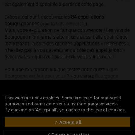
est également disponible à partir de cette page.
Grâce à cet outil, découvrez les
84 appellations
bourguignonnes
(voir la
liste complète
).
Mais, votre exploration ne fait que commencer ! Les vins de
Bourgogne n’ont jamais atteint une aussi belle qualité que
maintenant : à côté des grandes appellations « références »,
n’hésitez pas à vous aventurer du côté des appellations «
découvertes » qui n’ont pas fini de vous surprendre !
Pour une exploration ludique, testez notre quizz «
quel
Bourgogne est fait pour vous
? » ou visitez
Bourgogne
Maps
, avec ces cartes interactives.
This website uses cookies. Some are used for statistical
purposes and others are set up by third party services.
By clicking on 'Accept all', you agree to the use of cookies.
Accept all