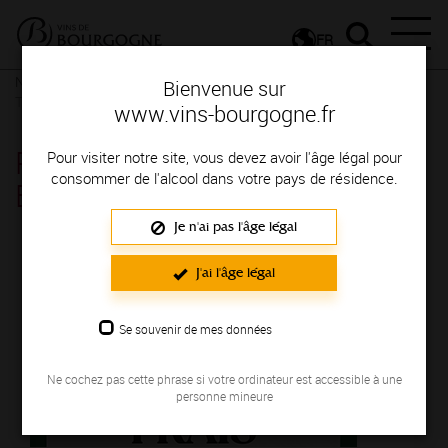
FR
Nos ressources
Poster Campagne publicitaire - Bourgogne -
Bienvenue sur
Tellement Frais
www.vins-bourgogne.fr
Poster Campagne publicitaire -
Pour visiter notre site, vous devez avoir l'âge légal pour
consommer de l'alcool dans votre pays de résidence.
Bourgogne - Tellement Frais
Je n'ai pas l'âge légal
J'ai l'âge légal
Se souvenir de mes données
Ne cochez pas cette phrase si votre ordinateur est accessible à une
personne mineure