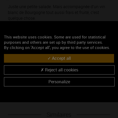
Juste une petite salade. Mais accompagnée d’un vin
blanc de Bourgogne tout aussi frais et fruité, c’est
quelque chose.
Thématique : Pour découvrir
This website uses cookies. Some are used for statistical
Poids : 8,69 Mo
purposes and others are set up by third party services.
Ajouté le 13 juin 2025
By clicking on 'Accept all', you agree to the use of cookies.
Accept all
Mots-clés
Poster
Bourgogne
Reject all cookies
Personalize
Télécharger
Similaires