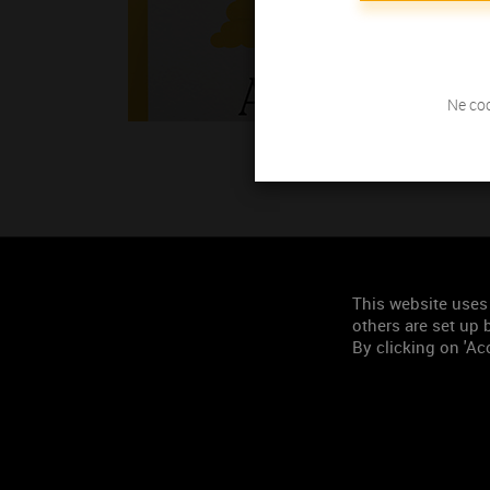
Ne coc
This website uses
others are set up b
By clicking on 'Acc