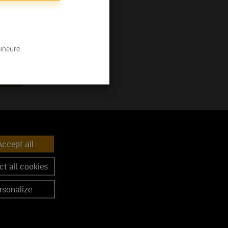
mineure
ccept all
t all cookies
rsonalize