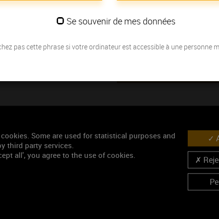
Se souvenir de mes données
Mots-clés
Poster
Bourgogne
hez pas cette phrase si votre ordinateur est accessible à une personne 
Télécharger
Similaires
 cookies. Some are used for statistical purposes and
A
y third party services.
ept all', you agree to the use of cookies.
Rejec
Pe