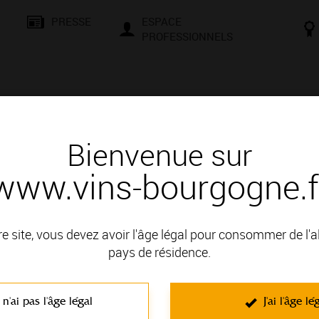
PRESSE
ESPACE
PROFESSIONNELS
& SAVOIR-FAIRE
CONSEILS ET DÉGUSTATION
VISITES E
Bienvenue sur
www.vins-bourgogne.f
gne - Tellement Agile
ire - Bourgogne - Tellement Agile
re site, vous devez avoir l'âge légal pour consommer de l'
Préserver la qualité de nos vins face
pays de résidence.
Thématique : Pour découvrir
 n'ai pas l'âge légal
J'ai l'âge lé
Poids : 6,3 Mo
Ajouté le 13 juin 2025