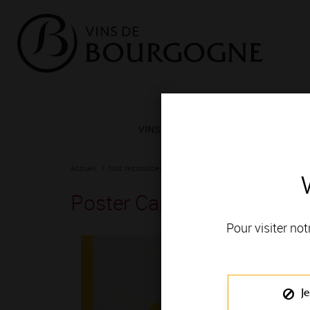
VINS ET TERROIRS
VIGNERONS 
Accueil
Nos ressources
Poster Campagne publicitaire - Bourgo
Poster Campagne publicita
Pour visiter not
Je