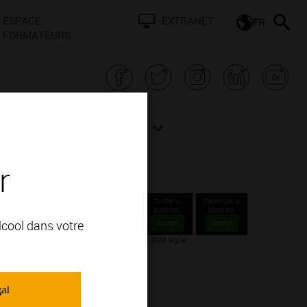
ESPACE
EXTRANET
FR
FORMATEURS
N BOURGOGNE
ACTUALITÉS
r
Twitter is
Facebook is
disabled.
disabled.
alcool dans votre
Accept
Accept
 aux changements climatiques, c’est ça être agile.
gal