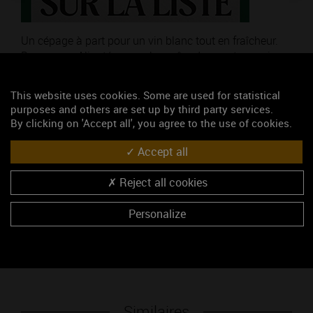
Un cépage à part pour un vin blanc tout en fraîcheur.
Bourgogne Aligoté, une valeur sûre dans votre panier.
This website uses cookies. Some are used for statistical
Thématique : Pour découvrir
purposes and others are set up by third party services.
Poids : 9,47 Mo
By clicking on 'Accept all', you agree to the use of cookies.
Ajouté le 13 juin 2025
Accept all
Mots-clés
Reject all cookies
Poster
Bourgogne Aligoté
Personalize
Télécharger
Similaires