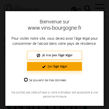
FR
Nos ressources
Poster Campagne publicitaire - Bourgogne
Bienvenue sur
Aligoté - Tellement Sur la liste
www.vins-bourgogne.fr
Poster Campagne publicitaire -
Pour visiter notre site, vous devez avoir l'âge légal pour
consommer de l'alcool dans votre pays de résidence.
Bourgogne Aligoté - Tellement
Sur la liste
Je n'ai pas l'âge légal
J'ai l'âge légal
Se souvenir de mes données
Ne cochez pas cette phrase si votre ordinateur est accessible à une
personne mineure