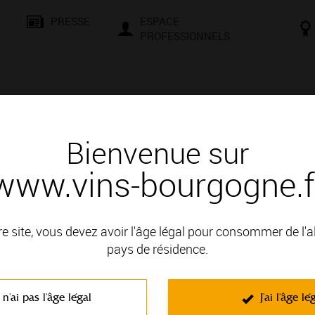
PRESSE
ESPACE
PROFESSIONNELS
& SAVOIR-FAIRE
CONSEILS ET DÉGUSTATION
VISITES E
Bienvenue sur
www.vins-bourgogne.f
des Vins
re site, vous devez avoir l'âge légal pour consommer de l'
pays de résidence.
Hôtel voco Beaune - Cité des Vins
 n'ai pas l'âge légal
J'ai l'âge lé