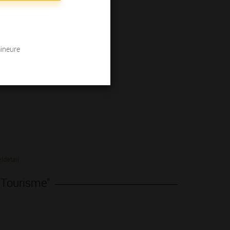
mineure
ldetail
 "Tourisme"