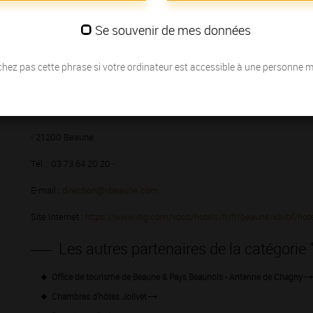
Se souvenir de mes données
hez pas cette phrase si votre ordinateur est accessible à une personne 
3 rue du Moulin Noizé
- 21200 Beaune
Tél. : 03 73 64 20 20 -
E-mail :
direction@vbeaune.com
Site Internet :
https://www.ihg.com/voco/hotels/fr/fr/beaune/xbvbf/hote
Les autres partenaires de la catégorie
Office de tourisme de Beaune & Pays Beaunois - Antenne de Chagny
Chambres d'hôtes Jolivet