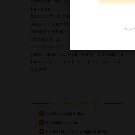
historiens, des médias, des organismes de
formation…
Découvrez ici tous les sites qui pourront
vous apporter une information
Ne coc
complémentaire de celle que nous
proposons ici.
Si vous souhaitez que votre site apparaisse
dans cette rubrique, merci d’utiliser le
formulaire contact en précisant votre
activité.
AUTRES CATÉGORIES
Autres sites partenaires
Confréries vineuses
Culture / Histoire de la Vigne et du Vin