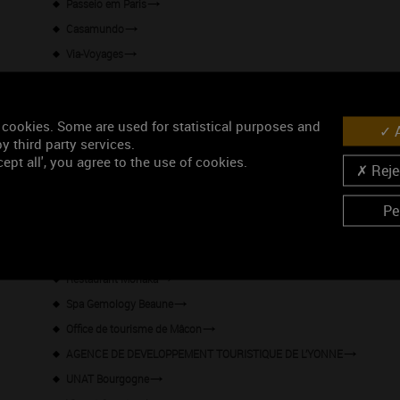
Passeio em Paris
Casamundo
Via-Voyages
Mon coin de Bourgogne
Carnet de Voyage
 cookies. Some are used for statistical purposes and
A
Office de tourisme de Beaune & Pays Beaunois - Antenne de Beaune
y third party services.
BestCharmingBnB : des maisons d'hôtes selectionnées pour vous
ept all', you agree to the use of cookies.
Rejec
Office de tourisme de Joigny
Office de tourisme de Beaune & Pays Beaunois - Nolay
Pe
Office de tourisme de Beaune & Pays Beaunois - Santenay
Office de tourisme de Beaune & Pays Beaunois - Savigny-les-Beaune
Restaurant Monaka
Spa Gemology Beaune
Office de tourisme de Mâcon
AGENCE DE DEVELOPPEMENT TOURISTIQUE DE L’YONNE
UNAT Bourgogne