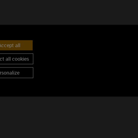
ccept all
t all cookies
rsonalize