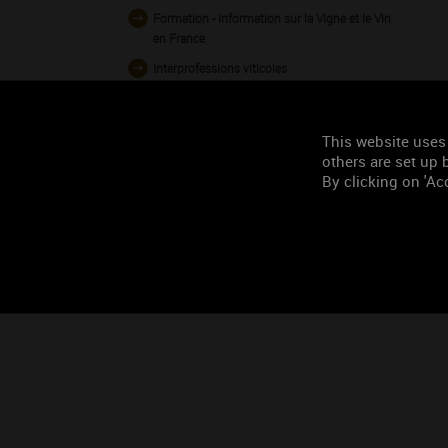
Formation - information sur la Vigne et le Vin
en France
Interprofessions viticoles
Maisons des Vins
Organismes officiels et Organisations
This website uses
professionnelles
others are set up b
Organismes Techniques / de Formation
By clicking on 'Acc
Presse régionale
Sites web « amateurs de vins »
Syndicats d'appellations de Bourgogne