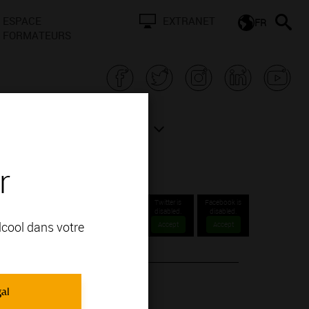
ESPACE
EXTRANET
FR
FORMATEURS
N BOURGOGNE
ACTUALITÉS
r
Twitter is
Facebook is
disabled.
disabled.
alcool dans votre
Accept
Accept
gal