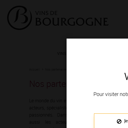
VINS ET TERROIRS
VIGNERONS 
Accueil
Nos partenaires
Tourisme
Hôtel voco Beaune - Cité 
Nos partenaires
Pour visiter not
Le monde du vin est riche de très nombreux
acteurs, spécialistes dans leur domaine et
passionnés. Dans cet univers gravitent
Je
aussi les acteurs du tourisme, des