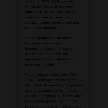
au 28 mai 2026. Sur le stand du
Comité des vins de Bourgogne,
stand n° F122
, nous invitons les
visiteurs à venir explorer une
sélection d’appellations encore peu
connues à l’international.
Ces vins proposent différentes
expressions des terroirs
bourguignons tout en affichant un
excellent rapport qualité-prix,
répondant ainsi aux attentes de
nombreux marchés.
Tout au long du salon, cinq « Wine
Talks » viendront compléter cette
découverte. Ils seront animés par des
experts reconnus sur les marchés
chinois et hongkongais : Reeze Choi,
Debra Meiburg MW, Julien Boulard,
Rebecca Leung et Jennie Mack. Ces