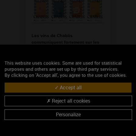
Les vins de Chablis
communiquent fortement sur les
réseaux sociaux jusqu’à fin mai,
avec leur campagne « Tellement
Chablis ». L’objectif : bousculer
This website uses cookies. Some are used for statistical
purposes and others are set up by third party services.
les idées reçues et moderniser leur
By clicking on 'Accept all', you agree to the use of cookies.
image auprès des jeunes
consommateurs.
Accept all
L’accent est mis sur le style unique
Reject all cookies
des vins de Chablis, à la fois valeur
sûre et résolument tendances, des
Personalize
vins faciles à comprendre et à
accorder.
La campagne est principalement