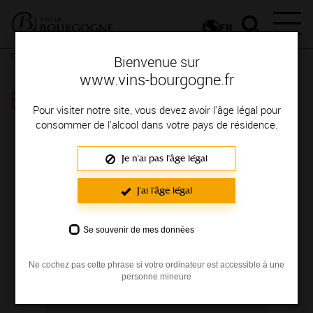
FR
Espace Professionnels
Informez-vous
Bienvenue sur
www.vins-bourgogne.fr
Espace Professionnels
Pour visiter notre site, vous devez avoir l'âge légal pour
consommer de l'alcool dans votre pays de résidence.
Participez aux prochains évènements des vins
de Bourgogne !
Je n'ai pas l'âge légal
J'ai l'âge légal
Se souvenir de mes données
Ne cochez pas cette phrase si votre ordinateur est accessible à une
personne mineure
N°137 / Avril 2026