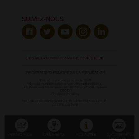
SUIVEZ-NOUS
CONTACT
•
CONSULTEZ VOTRE ESPACE DÉDIÉ
INFORMATIONS RELATIVES A LA PUBLICATION
9 numéros par an, édité par le BIVB
Bureau Interprofessionnel des Vins de Bourgogne
12, Boulevard Bretonnière - BP 60150 - F -21204 Beaune
CEDEX
Tél: 03 80 25 04 80
REPRODUCTION AUTORISEE DU CONTENU DE CETTE
LETTRE DU BIVB
FORMEZ-VOUS
ÉVÉNEMENTS
ACTUALITÉS
DOCUMENTHÈQUE
/ BOUTIQUE