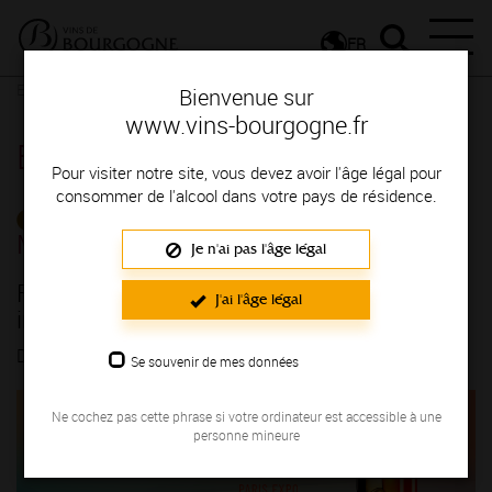
FR
Espace Professionnels
Détail d'un évenement
Bienvenue sur
www.vins-bourgogne.fr
Espace Professionnels
Pour visiter notre site, vous devez avoir l'âge légal pour
consommer de l'alcool dans votre pays de résidence.
CALENDRIER DE
MANIFESTATIONS
Je n'ai pas l'âge légal
FRANCE - Wine Paris, le rendez-vous
J'ai l'âge légal
incontournable !
DU 09/02/2026 AU 11/02/2026
Se souvenir de mes données
Ne cochez pas cette phrase si votre ordinateur est accessible à une
personne mineure