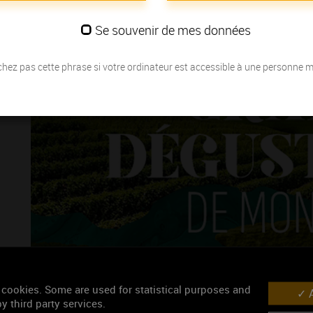
Se souvenir de mes données
hez pas cette phrase si votre ordinateur est accessible à une personne 
La Grande Dégustation de Montréal accueillera les Vins de Bourgogne
œnologiques du Canada.
 cookies. Some are used for statistical purposes and
A
Les Vins de Bourgogne disposeront d’un stand dédié pour valorise
y third party services.
géographique, ainsi que les appellations Chablis, accompagnés d