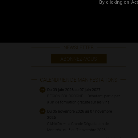
By clicking on 'Acc
SUIVEZ-VOUS
NEWSLETTER
ABONNEZ-VOUS
CALENDRIER DE MANIFESTATIONS
Du 09 juin 2026 au 07 juin 2027
REGION BOURGOGNE – Débutant, participez
à 3h de formation gratuite sur les vins
Du 05 novembre 2026 au 07 novembre
2026
CANADA – La Grande Dégustation de
Montréal, du 5 au 7 novembre 2026