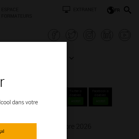
ESPACE
EXTRANET
FR
FORMATEURS
N BOURGOGNE
ACTUALITÉS
r
Twitter is
Facebook is
disabled.
disabled.
alcool dans votre
Accept
Accept
S
réal, du 5 au 7 novembre 2026
gal