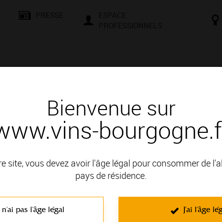
PRESSE
ESPACE
PROFESSIONNELS
& SAVOIR-FAIRE
CONSEILS ET DÉGUSTATION
VISITES E
Bienvenue sur
www.vins-bourgogne.f
re site, vous devez avoir l'âge légal pour consommer de l'
pays de résidence.
CALENDRIER DE MANIFESTATION
CANADA – La Grande Dégustation de Mont
 n'ai pas l'âge légal
J'ai l'âge lé
DU 05/11/2026 AU 07/11/2026