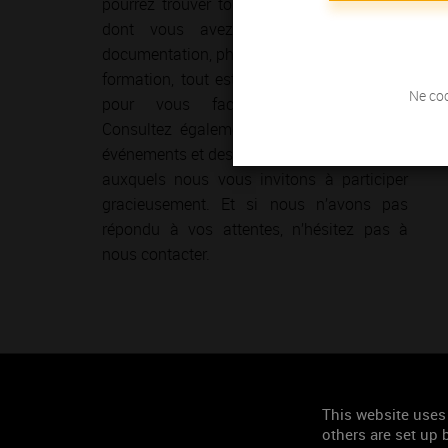
pourrez trouver tous les conseils et outils
dont vous avez besoin. Informations,
documentation, photographies, supports de
formation, tout est réuni au même endroit
Ne coc
pour vous faciliter les recherches.
Consultez également notre calendrier des
événements et des séminaires de formation
auxquels nous vous invitons à participer
gracieusement. Et si nous n’avons pas
répondu à vos attentes, n’hésitez pas à
nous contacter.
CONTACTS
Envoyez-nous un mail
This website uses
others are set up b