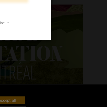
mineure
 du 5 au 7 novembre 2026, l’un des plus grands rendez-vous
ccept all
r les appellations Bourgogne et Mâcon avec dénomination
e masterclasses spécifiques et d’espaces de dégustation