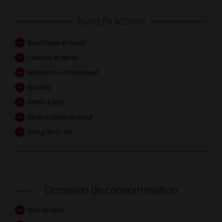
PLATS EN ACCORD
Boeuf braisé en sauce
Coucous, et tajines
Entrecôte ou côte de boeuf
Epoisses
Gibiers à poils
Pavés et steaks de boeuf
Porc grillé ou rôti
Occasion de consommation
Tous les deux