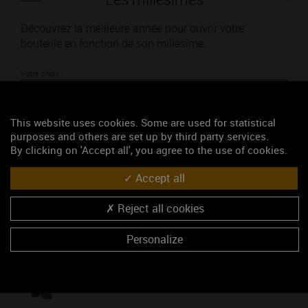
Découvrez la meilleure année pour ouvrir votre
bouteille en fonction de son millésime.
Votre choix :
This website uses cookies. Some are used for statistical
purposes and others are set up by third party services.
L'accord
By clicking on 'Accept all', you agree to the use of cookies.
Accept all
Parfait
Reject all cookies
Œnologie
Conseil de dégustation
Personalize
Découvrez les arômes du VOUGEOT 1ER CRU rouge