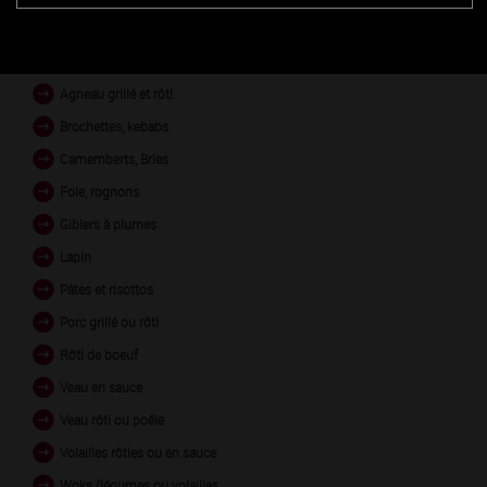
PLATS EN ACCORD
Agneau grillé et rôti
Brochettes, kebabs
Camemberts, Bries
Foie, rognons
Gibiers à plumes
Lapin
Pâtes et risottos
Porc grillé ou rôti
Rôti de boeuf
Veau en sauce
Veau rôti ou poêlé
Volailles rôties ou en sauce
Woks (légumes ou volailles