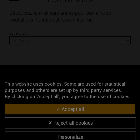
Découvrez la meilleure année pour ouvrir votre
bouteille en fonction de son millésime.
Votre choix :
L'accord
This website uses cookies. Some are used for statistical
Parfait
purposes and others are set up by third party services.
By clicking on 'Accept all', you agree to the use of cookies.
Œnologie
Conseil de dégustation
Accept all
Découvrez les arômes du VOLNAY rouge
Reject all cookies
Personalize