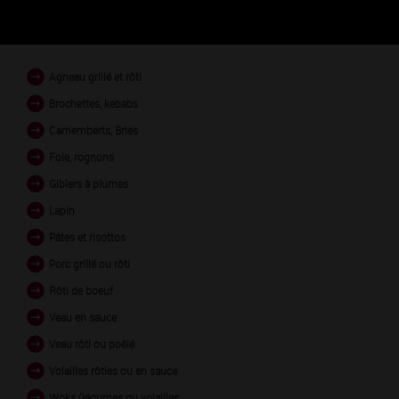
PLATS EN ACCORD
Agneau grillé et rôti
Brochettes, kebabs
Camemberts, Bries
Foie, rognons
Gibiers à plumes
Lapin
Pâtes et risottos
Porc grillé ou rôti
Rôti de boeuf
Veau en sauce
Veau rôti ou poêlé
Volailles rôties ou en sauce
Woks (légumes ou volailles