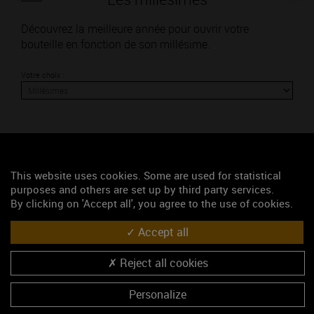
Découvrez la meilleure année pour ouvrir votre
bouteille en fonction de son millésime.
Votre choix :
L'accord
This website uses cookies. Some are used for statistical
purposes and others are set up by third party services.
Parfait
By clicking on 'Accept all', you agree to the use of cookies.
Œnologie
Accept all
Conseil de dégustation
Reject all cookies
Découvrez les arômes du SAVIGNY-LES-BEAUNE rouge
Personalize