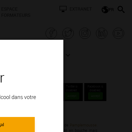
ESPACE
EXTRANET
FR
FORMATEURS
N BOURGOGNE
ACTUALITÉS
r
Twitter is
Facebook is
disabled.
disabled.
alcool dans votre
Accept
Accept
tions Communales.
gal
ardonnay; vous apprécierez ses arômes de
Pamplemousse
.
onsistants avec une certaine onctuosité en bouche mais