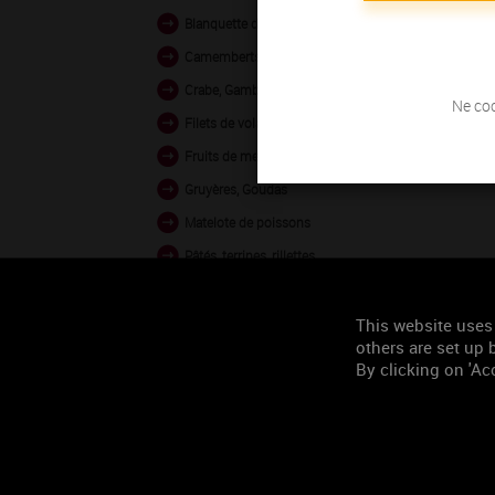
Blanquette de volaille
Camemberts, Bries
Crabe, Gambas vapeur
Ne coc
Filets de volaille grillés
Fruits de mer en sauce
Gruyères, Goudas
Matelote de poissons
Pâtés, terrines, rillettes
Poissons au four
Poissons crus
This website uses
others are set up b
Veau en sauce
By clicking on 'Acc
Occasion de
consommation