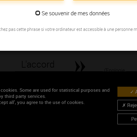
également beaucoup de fraîcheur de goût.
Se souvenir de mes données
Les millésimes
hez pas cette phrase si votre ordinateur est accessible à une personne 
Découvrez la meilleure année pour ouvrir votre bouteille en fonction de
Votre choix :
L'accord
Œnologie
Parfait
Conseil de dégustation
 cookies. Some are used for statistical purposes and
A
y third party services.
Découvrez les arômes du SAVIGNY-LES-BEAUNE blanc
ept all', you agree to the use of cookies.
Rejec
Pe