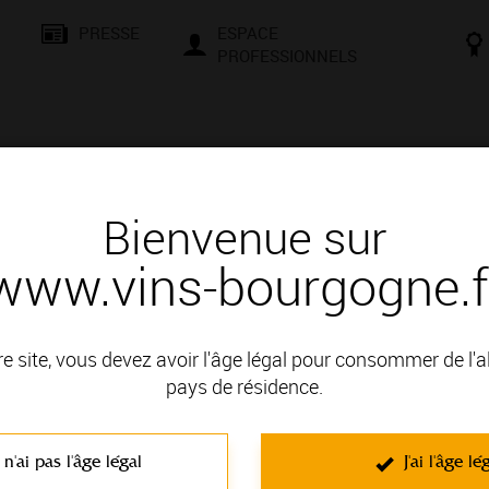
PRESSE
ESPACE
PROFESSIONNELS
& SAVOIR-FAIRE
CONSEILS ET DÉGUSTATION
VISITES E
Bienvenue sur
www.vins-bourgogne.f
 d'un vin
anc
re site, vous devez avoir l'âge légal pour consommer de l'
pays de résidence.
n VIGNOBLE DE LA CÔTE DE BEAUNE; il fait partie des Appella
 n'ai pas l'âge légal
J'ai l'âge lé
C'est un vin blanc non effervescent élaboré à partir du cépage Ch
Caractérisés par la richesse de leur bouquet, ce sont des vins c