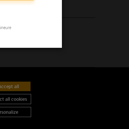
mineure
 son millésime.
ccept all
t all cookies
rsonalize