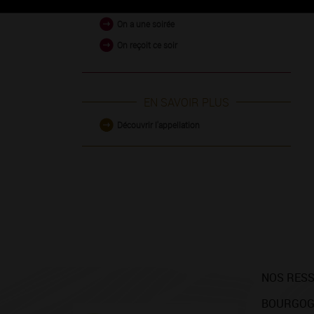
On a une soirée
On reçoit ce soir
EN SAVOIR PLUS
Découvrir l'appellation
NOS RES
BOURGOG