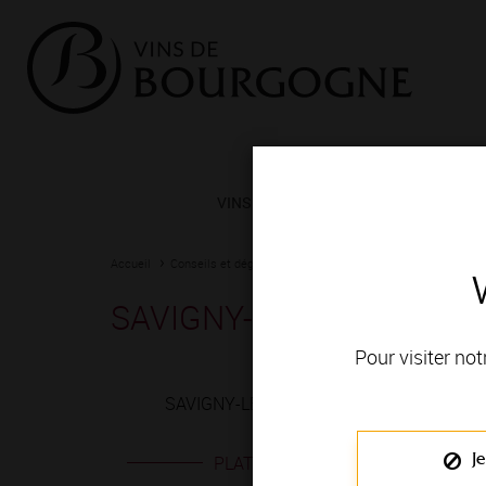
VINS ET TERROIRS
VIGNERONS 
Accueil
Conseils et dégustation
Les meilleurs accords
Fiche
SAVIGNY-LES-BEAUNE bl
Pour visiter not
SAVIGNY-LES-BEAUNE blanc est produit e
Je
PLATS EN ACCORD