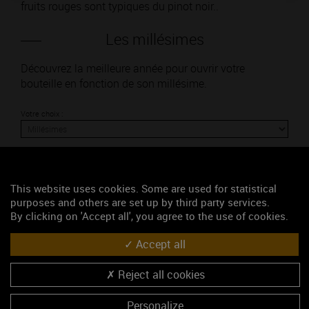
fruits rouges sont typiques du pinot noir..
Les millésimes
Découvrez la meilleure année pour ouvrir votre
bouteille en fonction de son millésime.
Votre choix :
This website uses cookies. Some are used for statistical
L'accord
purposes and others are set up by third party services.
By clicking on 'Accept all', you agree to the use of cookies.
Parfait
Accept all
Œnologie
Reject all cookies
Conseil de dégustation
Découvrez les arômes du SAVIGNY-LES-BEAUNE 1ER
Personalize