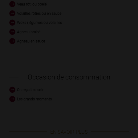
Veau rôti ou poêlé
Volailles rôties ou en sauce
Woks (légumes ou volailles
Agneau braisé
Agneau en sauce
Occasion de consommation
On reçoit ce soir
Les grands moments
EN SAVOIR PLUS