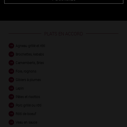
CRU rouge
PLATS EN ACCORD
Agneau grillé et rôti
Brochettes, kebabs
Camemberts, Bries
Foie, rognons
Gibiers à plumes
Lapin
Pâtes et risottos
Porc grillé ou rôti
Rôti de boeuf
Veau en sauce