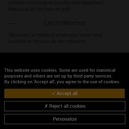
certaine onctuosité en bouche mais également
beaucoup de fraîcheur de goût.
Les millésimes
Découvrez la meilleure année pour ouvrir votre
bouteille en fonction de son millésime.
Votre choix :
This website uses cookies. Some are used for statistical
purposes and others are set up by third party services.
By clicking on 'Accept all', you agree to the use of cookies.
L'accord
Accept all
Parfait
Reject all cookies
Œnologie
Personalize
Conseil de dégustation