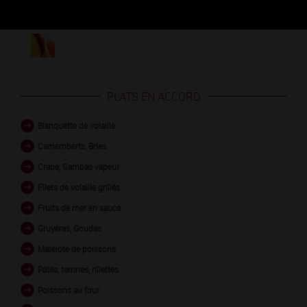
Découvrez les arômes du SAVIGNY-LES-BEAUNE 1ER
CRU blanc
PLATS EN ACCORD
Blanquette de volaille
Camemberts, Bries
Crabe, Gambas vapeur
Filets de volaille grillés
Fruits de mer en sauce
Gruyères, Goudas
Matelote de poissons
Pâtés, terrines, rillettes
Poissons au four