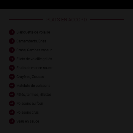
PLATS EN ACCORD
Blanquette de volaille
Camemberts, Bries
Crabe, Gambas vapeur
Filets de volaille grillés
Fruits de mer en sauce
Gruyères, Goudas
Matelote de poissons
Pâtés, terrines, rillettes
Poissons au four
Poissons crus
Veau en sauce