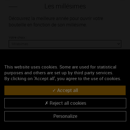
Les millésimes
Découvrez la meilleure année pour ouvrir votre
bouteille en fonction de son millésime.
Votre choix :
This website uses cookies. Some are used for statistical
L'accord
purposes and others are set up by third party services.
By clicking on 'Accept all', you agree to the use of cookies.
Parfait
Accept all
Œnologie
Reject all cookies
Conseil de dégustation
Découvrez les arômes du SANTENAY 1ER CRU blanc
Personalize