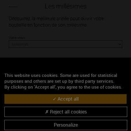
Les millésimes
Découvrez la meilleure année pour ouvrir votre
bouteille en fonction de son millésime.
Votre choix :
L'accord
This website uses cookies. Some are used for statistical
purposes and others are set up by third party services.
By clicking on 'Accept all', you agree to the use of cookies.
Parfait
Accept all
Œnologie
Conseil de dégustation
Reject all cookies
Découvrez les arômes du SAINT-ROMAIN rouge
Personalize