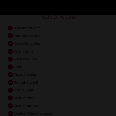
PLATS EN ACCORD
Agneau grillé et rôti
Brochettes, kebabs
Camemberts, Bries
Foie, rognons
Gibiers à plumes
Lapin
Pâtes et risottos
Porc grillé ou rôti
Rôti de boeuf
Veau en sauce
Veau rôti ou poêlé
Volailles rôties ou en sauce