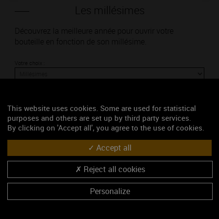
Les millésimes
Découvrez la meilleure année pour ouvrir votre
bouteille en fonction de son millésime.
Votre choix :
This website uses cookies. Some are used for statistical
L'accord
purposes and others are set up by third party services.
By clicking on 'Accept all', you agree to the use of cookies.
Accept all
Parfait
Reject all cookies
Œnologie
Conseil de dégustation
Personalize
Découvrez les arômes du SAINT-ROMAIN blanc