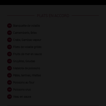
PLATS EN ACCORD
Blanquette de volaille
Camemberts, Bries
Crabe, Gambas vapeur
Filets de volaille grillés
Fruits de mer en sauce
Gruyères, Goudas
Matelote de poissons
Pâtés, terrines, rillettes
Poissons au four
Poissons crus
Veau en sauce