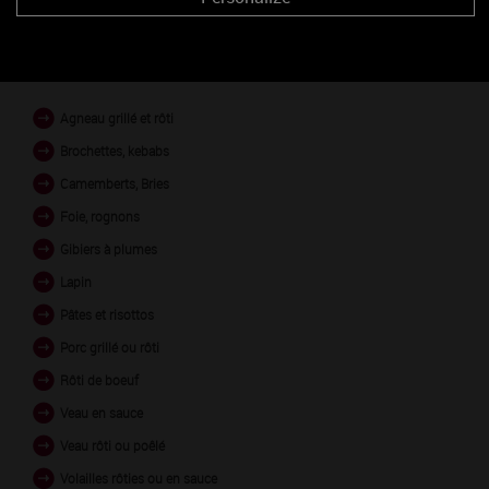
PLATS EN ACCORD
Agneau grillé et rôti
Brochettes, kebabs
Camemberts, Bries
Foie, rognons
Gibiers à plumes
Lapin
Pâtes et risottos
Porc grillé ou rôti
Rôti de boeuf
Veau en sauce
Veau rôti ou poêlé
Volailles rôties ou en sauce