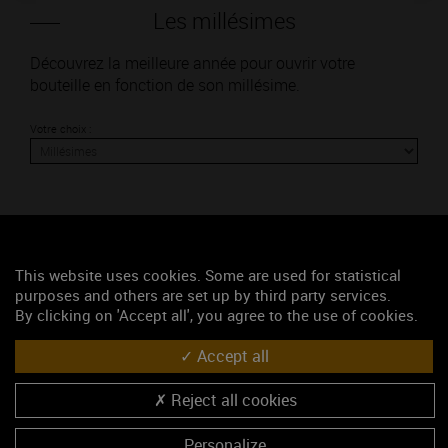
Les millésimes
Découvrez la meilleure année pour ouvrir votre
bouteille en fonction de son millésime.
Votre choix :
L'accord
This website uses cookies. Some are used for statistical
purposes and others are set up by third party services.
Parfait
By clicking on 'Accept all', you agree to the use of cookies.
Œnologie
Accept all
Conseil de dégustation
Découvrez les arômes du RULLY rouge
Reject all cookies
Personalize